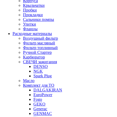
Корпуса
Крыльчатки
Пробки
Прокладки
Сальники помпы
Улитки
Фланцы
Расходные материалы
Воздушный фильтр
Фильтр масляный
Фильтр топливный
Ручной Стартер
Карбюратор
СВЕЧИ зажигания
DENSO
NGK
Spark Plug
Масло
Комплект для ТО
DALGAKIRAN
EuroPower
Fogo
GEKO
Generac
GENMAC