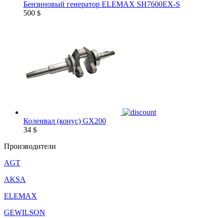
Бензиновый генератор ELEMAX SH7600EX-S
500
$
Коленвал (конус) GX200
34
$
Производители
AGT
AKSA
ELEMAX
GEWILSON