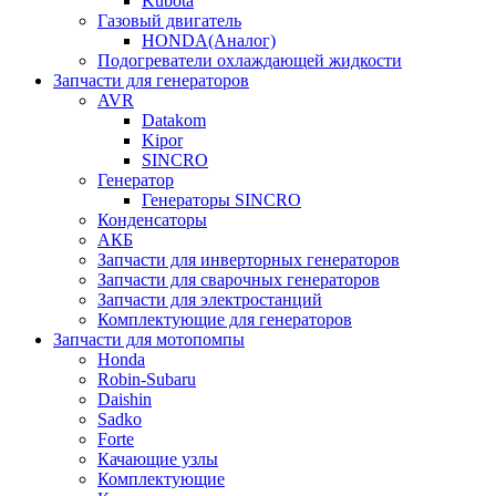
Kubota
Газовый двигатель
HONDA(Aналог)
Подогреватели охлаждающей жидкости
Запчасти для генераторов
AVR
Datakom
Kipor
SINCRO
Генератор
Генераторы SINCRO
Конденсаторы
АКБ
Запчасти для инверторных генераторов
Запчасти для сварочных генераторов
Запчасти для электростанций
Комплектующие для генераторов
Запчасти для мотопомпы
Honda
Robin-Subaru
Daishin
Sadko
Forte
Качающие узлы
Комплектующие