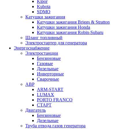
Kipor
Kubota
SDMO
Катушки зажигания
Катушки зажигания Briggs & Stratton
Катушки зажигания Honda
Катушки зажигания Robin-Subaru
Шланг топливный
Электростартер для генератора
Энергоснабжение
Электростанции
Бензиновые
Газовые
Дизельные
Инверторные
Сварочные
АВР
ARM-START
LUMAX
PORTO FRANCO
СТАРТ
Двигатель
Бензиновые
Дизельные
Труба отвода газов генератора