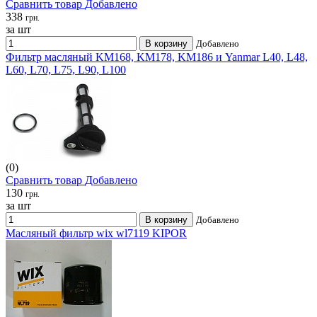
Сравнить товар
Добавлено
338
грн.
за шт
В корзину
Добавлено
Фильтр масляный KM168, KM178, KM186 и Yanmar L40, L48,
L60, L70, L75, L90, L100
(0)
Сравнить товар
Добавлено
130
грн.
за шт
В корзину
Добавлено
Масляный фильтр wix wl7119 KIPOR