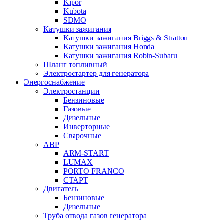
Kipor
Kubota
SDMO
Катушки зажигания
Катушки зажигания Briggs & Stratton
Катушки зажигания Honda
Катушки зажигания Robin-Subaru
Шланг топливный
Электростартер для генератора
Энергоснабжение
Электростанции
Бензиновые
Газовые
Дизельные
Инверторные
Сварочные
АВР
ARM-START
LUMAX
PORTO FRANCO
СТАРТ
Двигатель
Бензиновые
Дизельные
Труба отвода газов генератора