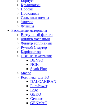
Корпуса
Крыльчатки
Пробки
Прокладки
Сальники помпы
Улитки
Фланцы
Расходные материалы
Воздушный фильтр
Фильтр масляный
Фильтр топливный
Ручной Стартер
Карбюратор
СВЕЧИ зажигания
DENSO
NGK
Spark Plug
Масло
Комплект для ТО
DALGAKIRAN
EuroPower
Fogo
GEKO
Generac
GENMAC