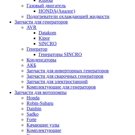
Kubota
Газовый двигатель
HONDA(Aналог)
Подогреватели охлаждающей жидкости
Запчасти для генераторов
AVR
Datakom
Kipor
SINCRO
Генератор
Генераторы SINCRO
Конденсаторы
АКБ
Запчасти для инверторных генераторов
Запчасти для сварочных генераторов
Запчасти для электростанций
Комплектующие для генераторов
Запчасти для мотопомпы
Honda
Robin-Subaru
Daishin
Sadko
Forte
Качающие узлы
Комплектующие