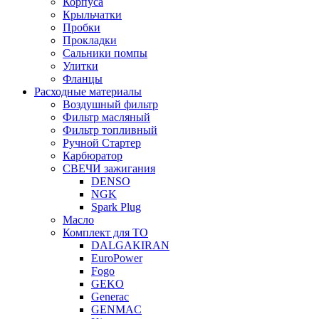
Корпуса
Крыльчатки
Пробки
Прокладки
Сальники помпы
Улитки
Фланцы
Расходные материалы
Воздушный фильтр
Фильтр масляный
Фильтр топливный
Ручной Стартер
Карбюратор
СВЕЧИ зажигания
DENSO
NGK
Spark Plug
Масло
Комплект для ТО
DALGAKIRAN
EuroPower
Fogo
GEKO
Generac
GENMAC