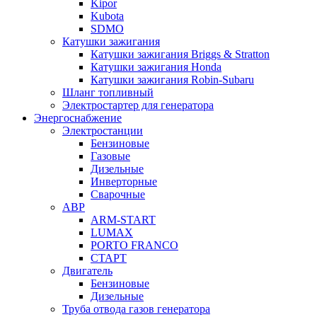
Kipor
Kubota
SDMO
Катушки зажигания
Катушки зажигания Briggs & Stratton
Катушки зажигания Honda
Катушки зажигания Robin-Subaru
Шланг топливный
Электростартер для генератора
Энергоснабжение
Электростанции
Бензиновые
Газовые
Дизельные
Инверторные
Сварочные
АВР
ARM-START
LUMAX
PORTO FRANCO
СТАРТ
Двигатель
Бензиновые
Дизельные
Труба отвода газов генератора