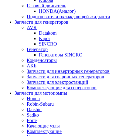
Kubota
Газовый двигатель
HONDA(Aналог)
Подогреватели охлаждающей жидкости
Запчасти для генераторов
AVR
Datakom
Kipor
SINCRO
Генератор
Генераторы SINCRO
Конденсаторы
АКБ
Запчасти для инверторных генераторов
Запчасти для сварочных генераторов
Запчасти для электростанций
Комплектующие для генераторов
Запчасти для мотопомпы
Honda
Robin-Subaru
Daishin
Sadko
Forte
Качающие узлы
Комплектующие