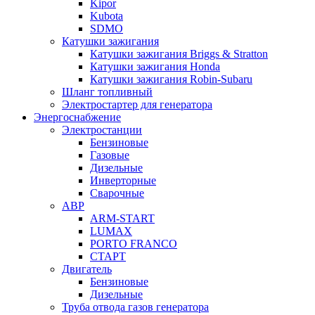
Kipor
Kubota
SDMO
Катушки зажигания
Катушки зажигания Briggs & Stratton
Катушки зажигания Honda
Катушки зажигания Robin-Subaru
Шланг топливный
Электростартер для генератора
Энергоснабжение
Электростанции
Бензиновые
Газовые
Дизельные
Инверторные
Сварочные
АВР
ARM-START
LUMAX
PORTO FRANCO
СТАРТ
Двигатель
Бензиновые
Дизельные
Труба отвода газов генератора