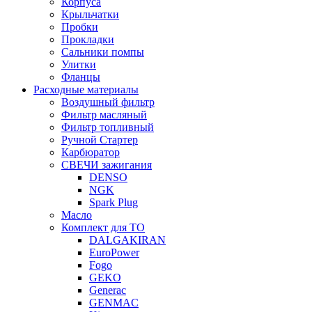
Корпуса
Крыльчатки
Пробки
Прокладки
Сальники помпы
Улитки
Фланцы
Расходные материалы
Воздушный фильтр
Фильтр масляный
Фильтр топливный
Ручной Стартер
Карбюратор
СВЕЧИ зажигания
DENSO
NGK
Spark Plug
Масло
Комплект для ТО
DALGAKIRAN
EuroPower
Fogo
GEKO
Generac
GENMAC