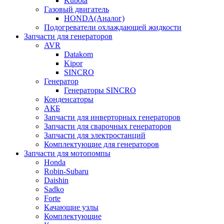
Kubota
Газовый двигатель
HONDA(Aналог)
Подогреватели охлаждающей жидкости
Запчасти для генераторов
AVR
Datakom
Kipor
SINCRO
Генератор
Генераторы SINCRO
Конденсаторы
АКБ
Запчасти для инверторных генераторов
Запчасти для сварочных генераторов
Запчасти для электростанций
Комплектующие для генераторов
Запчасти для мотопомпы
Honda
Robin-Subaru
Daishin
Sadko
Forte
Качающие узлы
Комплектующие