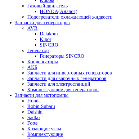
Kubota
Газовый двигатель
HONDA(Aналог)
Подогреватели охлаждающей жидкости
Запчасти для генераторов
AVR
Datakom
Kipor
SINCRO
Генератор
Генераторы SINCRO
Конденсаторы
АКБ
Запчасти для инверторных генераторов
Запчасти для сварочных генераторов
Запчасти для электростанций
Комплектующие для генераторов
Запчасти для мотопомпы
Honda
Robin-Subaru
Daishin
Sadko
Forte
Качающие узлы
Комплектующие