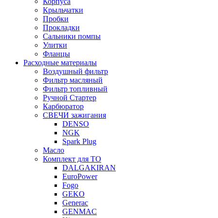
Корпуса
Крыльчатки
Пробки
Прокладки
Сальники помпы
Улитки
Фланцы
Расходные материалы
Воздушный фильтр
Фильтр масляный
Фильтр топливный
Ручной Стартер
Карбюратор
СВЕЧИ зажигания
DENSO
NGK
Spark Plug
Масло
Комплект для ТО
DALGAKIRAN
EuroPower
Fogo
GEKO
Generac
GENMAC