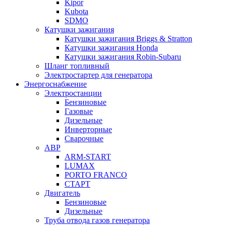
Kipor
Kubota
SDMO
Катушки зажигания
Катушки зажигания Briggs & Stratton
Катушки зажигания Honda
Катушки зажигания Robin-Subaru
Шланг топливный
Электростартер для генератора
Энергоснабжение
Электростанции
Бензиновые
Газовые
Дизельные
Инверторные
Сварочные
АВР
ARM-START
LUMAX
PORTO FRANCO
СТАРТ
Двигатель
Бензиновые
Дизельные
Труба отвода газов генератора