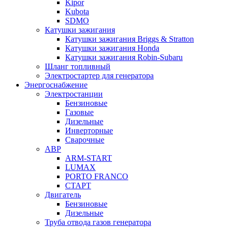
Kipor
Kubota
SDMO
Катушки зажигания
Катушки зажигания Briggs & Stratton
Катушки зажигания Honda
Катушки зажигания Robin-Subaru
Шланг топливный
Электростартер для генератора
Энергоснабжение
Электростанции
Бензиновые
Газовые
Дизельные
Инверторные
Сварочные
АВР
ARM-START
LUMAX
PORTO FRANCO
СТАРТ
Двигатель
Бензиновые
Дизельные
Труба отвода газов генератора