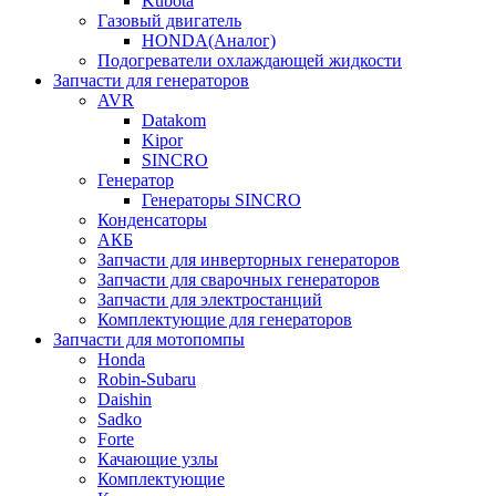
Kubota
Газовый двигатель
HONDA(Aналог)
Подогреватели охлаждающей жидкости
Запчасти для генераторов
AVR
Datakom
Kipor
SINCRO
Генератор
Генераторы SINCRO
Конденсаторы
АКБ
Запчасти для инверторных генераторов
Запчасти для сварочных генераторов
Запчасти для электростанций
Комплектующие для генераторов
Запчасти для мотопомпы
Honda
Robin-Subaru
Daishin
Sadko
Forte
Качающие узлы
Комплектующие