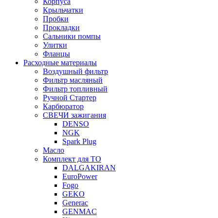
Корпуса
Крыльчатки
Пробки
Прокладки
Сальники помпы
Улитки
Фланцы
Расходные материалы
Воздушный фильтр
Фильтр масляный
Фильтр топливный
Ручной Стартер
Карбюратор
СВЕЧИ зажигания
DENSO
NGK
Spark Plug
Масло
Комплект для ТО
DALGAKIRAN
EuroPower
Fogo
GEKO
Generac
GENMAC