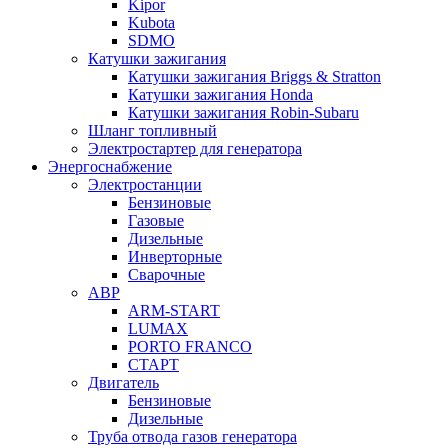
Kipor
Kubota
SDMO
Катушки зажигания
Катушки зажигания Briggs & Stratton
Катушки зажигания Honda
Катушки зажигания Robin-Subaru
Шланг топливный
Электростартер для генератора
Энергоснабжение
Электростанции
Бензиновые
Газовые
Дизельные
Инверторные
Сварочные
АВР
ARM-START
LUMAX
PORTO FRANCO
СТАРТ
Двигатель
Бензиновые
Дизельные
Труба отвода газов генератора