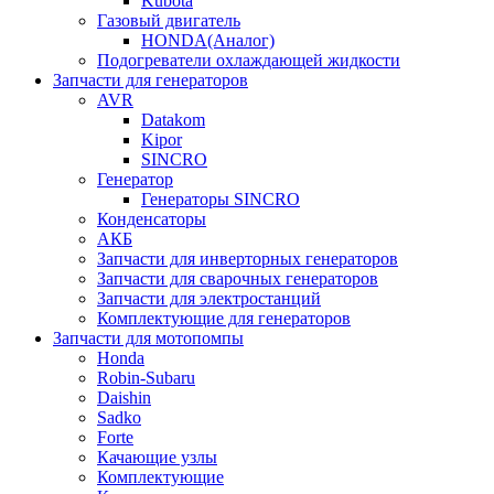
Kubota
Газовый двигатель
HONDA(Aналог)
Подогреватели охлаждающей жидкости
Запчасти для генераторов
AVR
Datakom
Kipor
SINCRO
Генератор
Генераторы SINCRO
Конденсаторы
АКБ
Запчасти для инверторных генераторов
Запчасти для сварочных генераторов
Запчасти для электростанций
Комплектующие для генераторов
Запчасти для мотопомпы
Honda
Robin-Subaru
Daishin
Sadko
Forte
Качающие узлы
Комплектующие