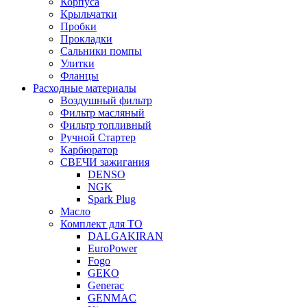
Корпуса
Крыльчатки
Пробки
Прокладки
Сальники помпы
Улитки
Фланцы
Расходные материалы
Воздушный фильтр
Фильтр масляный
Фильтр топливный
Ручной Стартер
Карбюратор
СВЕЧИ зажигания
DENSO
NGK
Spark Plug
Масло
Комплект для ТО
DALGAKIRAN
EuroPower
Fogo
GEKO
Generac
GENMAC