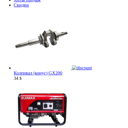
Скидки
Коленвал (конус) GX200
34
$