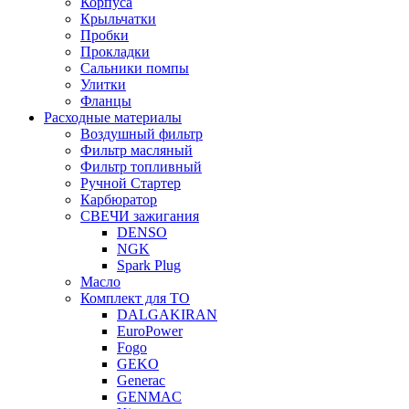
Корпуса
Крыльчатки
Пробки
Прокладки
Сальники помпы
Улитки
Фланцы
Расходные материалы
Воздушный фильтр
Фильтр масляный
Фильтр топливный
Ручной Стартер
Карбюратор
СВЕЧИ зажигания
DENSO
NGK
Spark Plug
Масло
Комплект для ТО
DALGAKIRAN
EuroPower
Fogo
GEKO
Generac
GENMAC