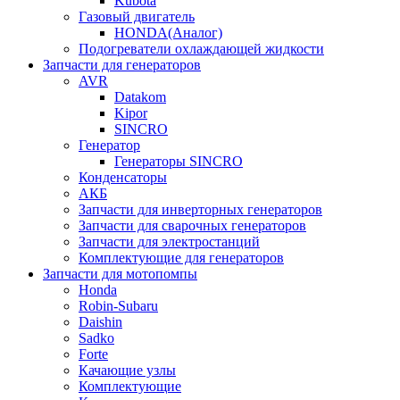
Kubota
Газовый двигатель
HONDA(Aналог)
Подогреватели охлаждающей жидкости
Запчасти для генераторов
AVR
Datakom
Kipor
SINCRO
Генератор
Генераторы SINCRO
Конденсаторы
АКБ
Запчасти для инверторных генераторов
Запчасти для сварочных генераторов
Запчасти для электростанций
Комплектующие для генераторов
Запчасти для мотопомпы
Honda
Robin-Subaru
Daishin
Sadko
Forte
Качающие узлы
Комплектующие