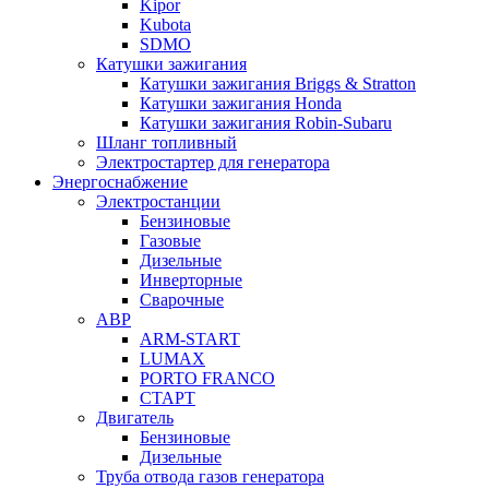
Kipor
Kubota
SDMO
Катушки зажигания
Катушки зажигания Briggs & Stratton
Катушки зажигания Honda
Катушки зажигания Robin-Subaru
Шланг топливный
Электростартер для генератора
Энергоснабжение
Электростанции
Бензиновые
Газовые
Дизельные
Инверторные
Сварочные
АВР
ARM-START
LUMAX
PORTO FRANCO
СТАРТ
Двигатель
Бензиновые
Дизельные
Труба отвода газов генератора