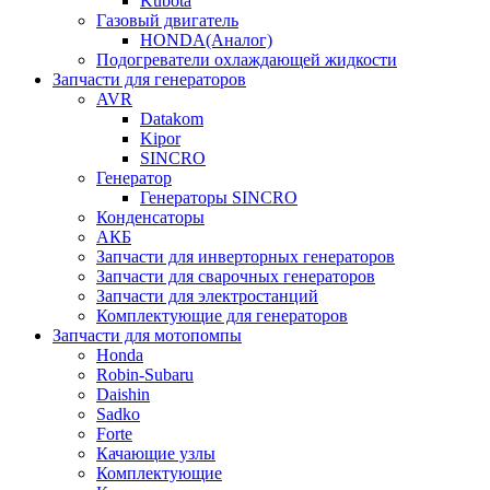
Kubota
Газовый двигатель
HONDA(Aналог)
Подогреватели охлаждающей жидкости
Запчасти для генераторов
AVR
Datakom
Kipor
SINCRO
Генератор
Генераторы SINCRO
Конденсаторы
АКБ
Запчасти для инверторных генераторов
Запчасти для сварочных генераторов
Запчасти для электростанций
Комплектующие для генераторов
Запчасти для мотопомпы
Honda
Robin-Subaru
Daishin
Sadko
Forte
Качающие узлы
Комплектующие