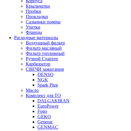
Корпуса
Крыльчатки
Пробки
Прокладки
Сальники помпы
Улитки
Фланцы
Расходные материалы
Воздушный фильтр
Фильтр масляный
Фильтр топливный
Ручной Стартер
Карбюратор
СВЕЧИ зажигания
DENSO
NGK
Spark Plug
Масло
Комплект для ТО
DALGAKIRAN
EuroPower
Fogo
GEKO
Generac
GENMAC