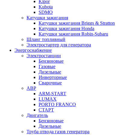
Kipor
Kubota
SDMO
Катушки зажигания
Катушки зажигания Briggs & Stratton
Катушки зажигания Honda
Катушки зажигания Robin-Subaru
Шланг топливный
Электростартер для генератора
Энергоснабжение
Электростанции
Бензиновые
Газовые
Дизельные
Инверторные
Сварочные
АВР
ARM-START
LUMAX
PORTO FRANCO
СТАРТ
Двигатель
Бензиновые
Дизельные
Труба отвода газов генератора