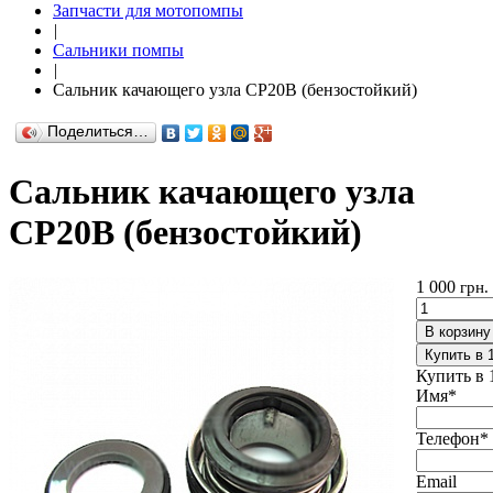
Запчасти для мотопомпы
|
Сальники помпы
|
Сальник качающего узла CP20B (бензостойкий)
Поделиться…
Сальник качающего узла
CP20B (бензостойкий)
1 000
грн.
В корзину
Купить в 
Купить в 
Имя
*
Телефон
*
Email