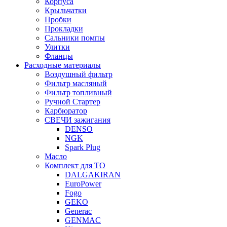
Корпуса
Крыльчатки
Пробки
Прокладки
Сальники помпы
Улитки
Фланцы
Расходные материалы
Воздушный фильтр
Фильтр масляный
Фильтр топливный
Ручной Стартер
Карбюратор
СВЕЧИ зажигания
DENSO
NGK
Spark Plug
Масло
Комплект для ТО
DALGAKIRAN
EuroPower
Fogo
GEKO
Generac
GENMAC