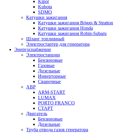
Kipor
Kubota
SDMO
Катушки зажигания
Катушки зажигания Briggs & Stratton
Катушки зажигания Honda
Катушки зажигания Robin-Subaru
Шланг топливный
Электростартер для генератора
Энергоснабжение
Электростанции
Бензиновые
Газовые
Дизельные
Инверторные
Сварочные
АВР
ARM-START
LUMAX
PORTO FRANCO
СТАРТ
Двигатель
Бензиновые
Дизельные
Труба отвода газов генератора