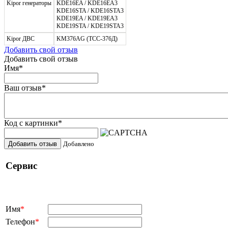
Kipor генераторы
KDE16EA / KDE16EA3
KDE16STA / KDE16STA3
KDE19EA / KDE19EA3
KDE19STA / KDE19STA3
Kipor ДВС
KM376AG (ТСС-376Д)
Добавить свой отзыв
Добавить свой отзыв
Имя
*
Ваш отзыв
*
Код с картинки
*
Добавить отзыв
Добавлено
Сервис
Имя
*
Телефон
*