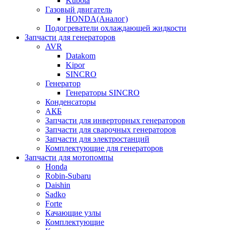
Kubota
Газовый двигатель
HONDA(Aналог)
Подогреватели охлаждающей жидкости
Запчасти для генераторов
AVR
Datakom
Kipor
SINCRO
Генератор
Генераторы SINCRO
Конденсаторы
АКБ
Запчасти для инверторных генераторов
Запчасти для сварочных генераторов
Запчасти для электростанций
Комплектующие для генераторов
Запчасти для мотопомпы
Honda
Robin-Subaru
Daishin
Sadko
Forte
Качающие узлы
Комплектующие