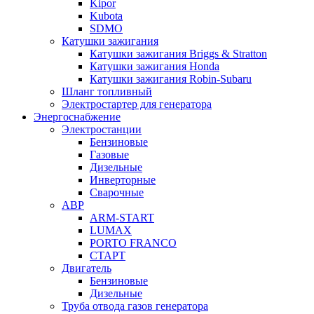
Kipor
Kubota
SDMO
Катушки зажигания
Катушки зажигания Briggs & Stratton
Катушки зажигания Honda
Катушки зажигания Robin-Subaru
Шланг топливный
Электростартер для генератора
Энергоснабжение
Электростанции
Бензиновые
Газовые
Дизельные
Инверторные
Сварочные
АВР
ARM-START
LUMAX
PORTO FRANCO
СТАРТ
Двигатель
Бензиновые
Дизельные
Труба отвода газов генератора