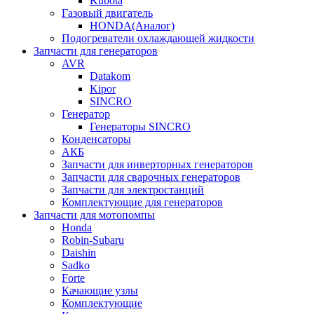
Kubota
Газовый двигатель
HONDA(Aналог)
Подогреватели охлаждающей жидкости
Запчасти для генераторов
AVR
Datakom
Kipor
SINCRO
Генератор
Генераторы SINCRO
Конденсаторы
АКБ
Запчасти для инверторных генераторов
Запчасти для сварочных генераторов
Запчасти для электростанций
Комплектующие для генераторов
Запчасти для мотопомпы
Honda
Robin-Subaru
Daishin
Sadko
Forte
Качающие узлы
Комплектующие