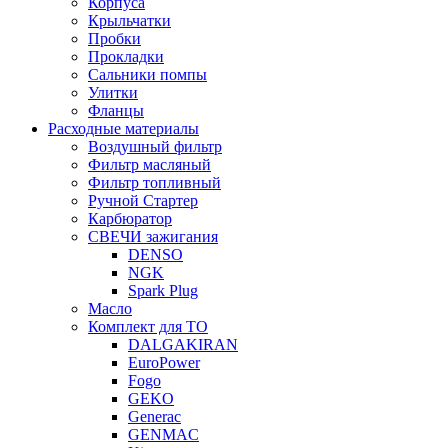
Корпуса
Крыльчатки
Пробки
Прокладки
Сальники помпы
Улитки
Фланцы
Расходные материалы
Воздушный фильтр
Фильтр масляный
Фильтр топливный
Ручной Стартер
Карбюратор
СВЕЧИ зажигания
DENSO
NGK
Spark Plug
Масло
Комплект для ТО
DALGAKIRAN
EuroPower
Fogo
GEKO
Generac
GENMAC