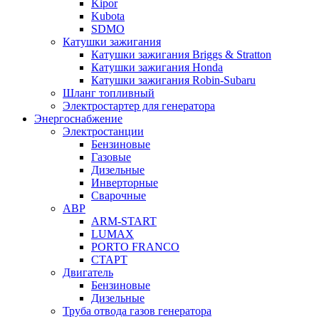
Kipor
Kubota
SDMO
Катушки зажигания
Катушки зажигания Briggs & Stratton
Катушки зажигания Honda
Катушки зажигания Robin-Subaru
Шланг топливный
Электростартер для генератора
Энергоснабжение
Электростанции
Бензиновые
Газовые
Дизельные
Инверторные
Сварочные
АВР
ARM-START
LUMAX
PORTO FRANCO
СТАРТ
Двигатель
Бензиновые
Дизельные
Труба отвода газов генератора