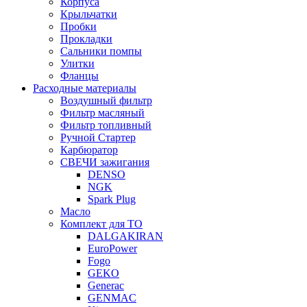
Корпуса
Крыльчатки
Пробки
Прокладки
Сальники помпы
Улитки
Фланцы
Расходные материалы
Воздушный фильтр
Фильтр масляный
Фильтр топливный
Ручной Стартер
Карбюратор
СВЕЧИ зажигания
DENSO
NGK
Spark Plug
Масло
Комплект для ТО
DALGAKIRAN
EuroPower
Fogo
GEKO
Generac
GENMAC