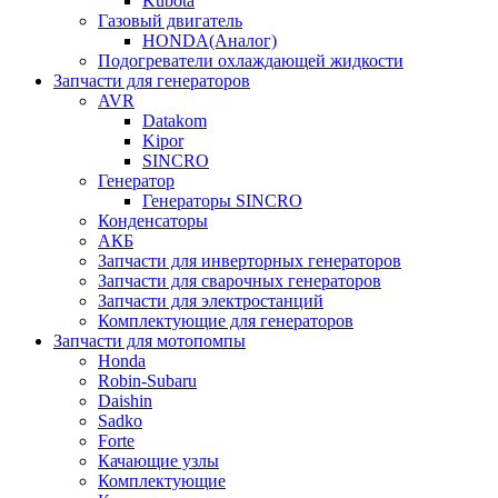
Kubota
Газовый двигатель
HONDA(Aналог)
Подогреватели охлаждающей жидкости
Запчасти для генераторов
AVR
Datakom
Kipor
SINCRO
Генератор
Генераторы SINCRO
Конденсаторы
АКБ
Запчасти для инверторных генераторов
Запчасти для сварочных генераторов
Запчасти для электростанций
Комплектующие для генераторов
Запчасти для мотопомпы
Honda
Robin-Subaru
Daishin
Sadko
Forte
Качающие узлы
Комплектующие