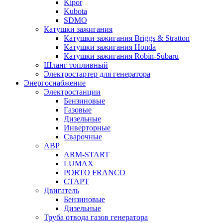
Kipor
Kubota
SDMO
Катушки зажигания
Катушки зажигания Briggs & Stratton
Катушки зажигания Honda
Катушки зажигания Robin-Subaru
Шланг топливный
Электростартер для генератора
Энергоснабжение
Электростанции
Бензиновые
Газовые
Дизельные
Инверторные
Сварочные
АВР
ARM-START
LUMAX
PORTO FRANCO
СТАРТ
Двигатель
Бензиновые
Дизельные
Труба отвода газов генератора