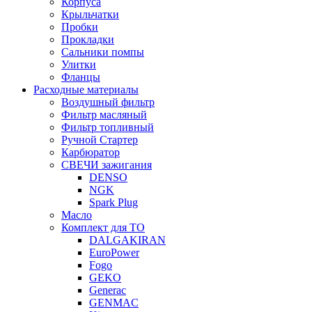
Корпуса
Крыльчатки
Пробки
Прокладки
Сальники помпы
Улитки
Фланцы
Расходные материалы
Воздушный фильтр
Фильтр масляный
Фильтр топливный
Ручной Стартер
Карбюратор
СВЕЧИ зажигания
DENSO
NGK
Spark Plug
Масло
Комплект для ТО
DALGAKIRAN
EuroPower
Fogo
GEKO
Generac
GENMAC