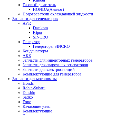
Kubota
Газовый двигатель
HONDA(Aналог)
Подогреватели охлаждающей жидкости
Запчасти для генераторов
AVR
Datakom
Kipor
SINCRO
Генератор
Генераторы SINCRO
Конденсаторы
АКБ
Запчасти для инверторных генераторов
Запчасти для сварочных генераторов
Запчасти для электростанций
Комплектующие для генераторов
Запчасти для мотопомпы
Honda
Robin-Subaru
Daishin
Sadko
Forte
Качающие узлы
Комплектующие