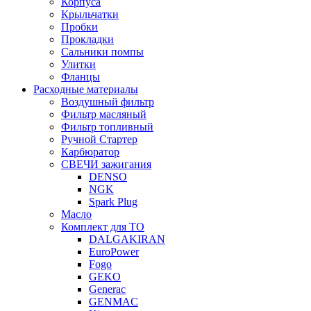
Корпуса
Крыльчатки
Пробки
Прокладки
Сальники помпы
Улитки
Фланцы
Расходные материалы
Воздушный фильтр
Фильтр масляный
Фильтр топливный
Ручной Стартер
Карбюратор
СВЕЧИ зажигания
DENSO
NGK
Spark Plug
Масло
Комплект для ТО
DALGAKIRAN
EuroPower
Fogo
GEKO
Generac
GENMAC