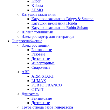
Kipor
Kubota
SDMO
Катушки зажигания
Катушки зажигания Briggs & Stratton
Катушки зажигания Honda
Катушки зажигания Robin-Subaru
Шланг топливный
Электростартер для генератора
Энергоснабжение
Электростанции
Бензиновые
Газовые
Дизельные
Инверторные
Сварочные
АВР
ARM-START
LUMAX
PORTO FRANCO
СТАРТ
Двигатель
Бензиновые
Дизельные
Труба отвода газов генератора