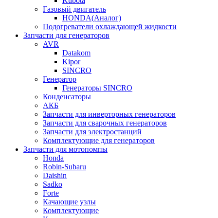
Kubota
Газовый двигатель
HONDA(Aналог)
Подогреватели охлаждающей жидкости
Запчасти для генераторов
AVR
Datakom
Kipor
SINCRO
Генератор
Генераторы SINCRO
Конденсаторы
АКБ
Запчасти для инверторных генераторов
Запчасти для сварочных генераторов
Запчасти для электростанций
Комплектующие для генераторов
Запчасти для мотопомпы
Honda
Robin-Subaru
Daishin
Sadko
Forte
Качающие узлы
Комплектующие