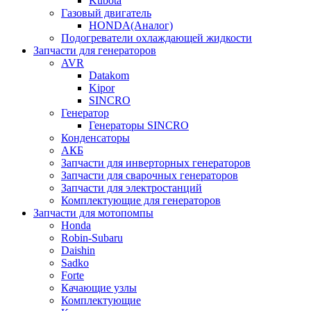
Kubota
Газовый двигатель
HONDA(Aналог)
Подогреватели охлаждающей жидкости
Запчасти для генераторов
AVR
Datakom
Kipor
SINCRO
Генератор
Генераторы SINCRO
Конденсаторы
АКБ
Запчасти для инверторных генераторов
Запчасти для сварочных генераторов
Запчасти для электростанций
Комплектующие для генераторов
Запчасти для мотопомпы
Honda
Robin-Subaru
Daishin
Sadko
Forte
Качающие узлы
Комплектующие