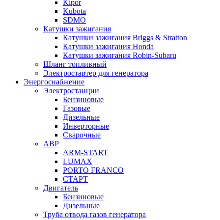
Kipor
Kubota
SDMO
Катушки зажигания
Катушки зажигания Briggs & Stratton
Катушки зажигания Honda
Катушки зажигания Robin-Subaru
Шланг топливный
Электростартер для генератора
Энергоснабжение
Электростанции
Бензиновые
Газовые
Дизельные
Инверторные
Сварочные
АВР
ARM-START
LUMAX
PORTO FRANCO
СТАРТ
Двигатель
Бензиновые
Дизельные
Труба отвода газов генератора