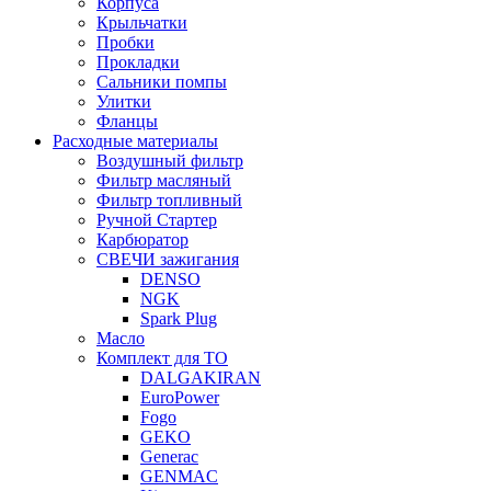
Корпуса
Крыльчатки
Пробки
Прокладки
Сальники помпы
Улитки
Фланцы
Расходные материалы
Воздушный фильтр
Фильтр масляный
Фильтр топливный
Ручной Стартер
Карбюратор
СВЕЧИ зажигания
DENSO
NGK
Spark Plug
Масло
Комплект для ТО
DALGAKIRAN
EuroPower
Fogo
GEKO
Generac
GENMAC