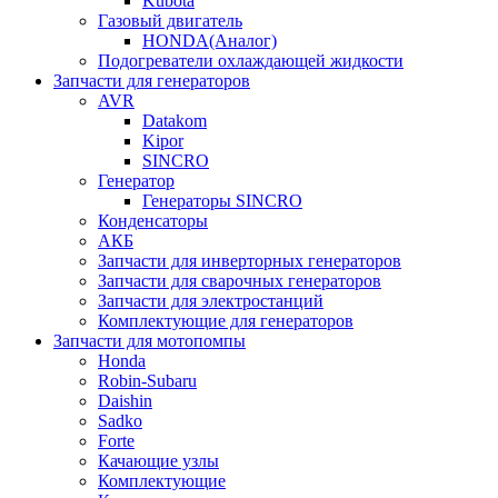
Kubota
Газовый двигатель
HONDA(Aналог)
Подогреватели охлаждающей жидкости
Запчасти для генераторов
AVR
Datakom
Kipor
SINCRO
Генератор
Генераторы SINCRO
Конденсаторы
АКБ
Запчасти для инверторных генераторов
Запчасти для сварочных генераторов
Запчасти для электростанций
Комплектующие для генераторов
Запчасти для мотопомпы
Honda
Robin-Subaru
Daishin
Sadko
Forte
Качающие узлы
Комплектующие