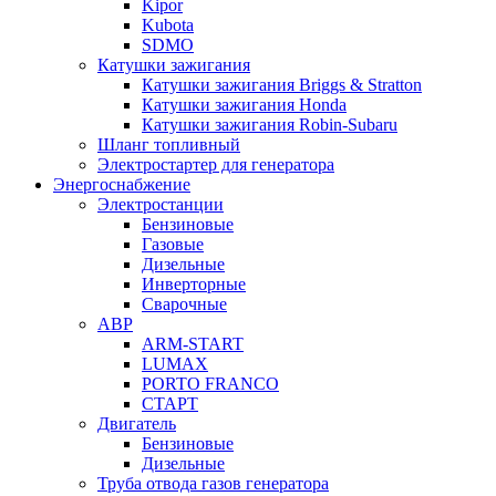
Kipor
Kubota
SDMO
Катушки зажигания
Катушки зажигания Briggs & Stratton
Катушки зажигания Honda
Катушки зажигания Robin-Subaru
Шланг топливный
Электростартер для генератора
Энергоснабжение
Электростанции
Бензиновые
Газовые
Дизельные
Инверторные
Сварочные
АВР
ARM-START
LUMAX
PORTO FRANCO
СТАРТ
Двигатель
Бензиновые
Дизельные
Труба отвода газов генератора