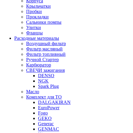
Корпуса
Крыльчатки
Пробки
Прокладки
Сальники помпы
Улитки
Фланцы
Расходные материалы
Воздушный фильтр
Фильтр масляный
Фильтр топливный
Ручной Стартер
Карбюратор
СВЕЧИ зажигания
DENSO
NGK
Spark Plug
Масло
Комплект для ТО
DALGAKIRAN
EuroPower
Fogo
GEKO
Generac
GENMAC