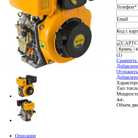
Телефон
*
Email
Код с кар
Купить
К
(1)
Сравнить 
Добавлен
Отложить
Добавлен
Характер
Тип топл
Мощность
л.с.
Объем дв
Описание