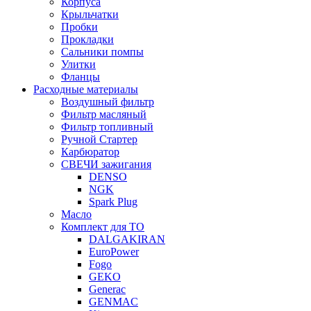
Корпуса
Крыльчатки
Пробки
Прокладки
Сальники помпы
Улитки
Фланцы
Расходные материалы
Воздушный фильтр
Фильтр масляный
Фильтр топливный
Ручной Стартер
Карбюратор
СВЕЧИ зажигания
DENSO
NGK
Spark Plug
Масло
Комплект для ТО
DALGAKIRAN
EuroPower
Fogo
GEKO
Generac
GENMAC