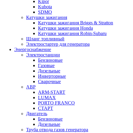
Kipor
Kubota
SDMO
Катушки зажигания
Катушки зажигания Briggs & Stratton
Катушки зажигания Honda
Катушки зажигания Robin-Subaru
Шланг топливный
Электростартер для генератора
Энергоснабжение
Электростанции
Бензиновые
Газовые
Дизельные
Инверторные
Сварочные
АВР
ARM-START
LUMAX
PORTO FRANCO
СТАРТ
Двигатель
Бензиновые
Дизельные
Труба отвода газов генератора