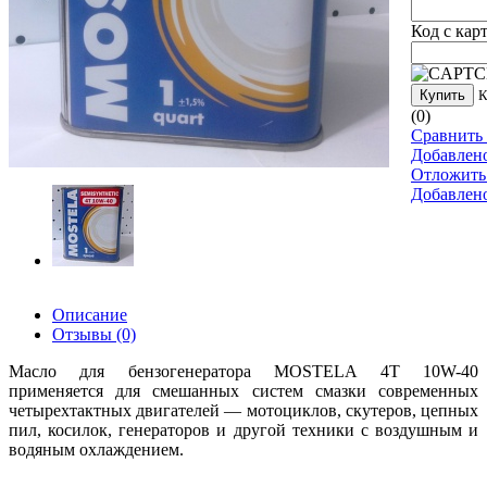
Код с кар
Купить
К
(0)
Сравнить 
Добавлен
Отложить
Добавлен
Описание
Отзывы
(0)
Масло для бензогенератора MOSTELA 4Т 10W-40
п
рименяется для смешанных систем смазки современных
четырехтактных двигателей — мотоциклов, скутеров, цепных
пил, косилок, генераторов и другой техники с воздушным и
водяным охлаждением.