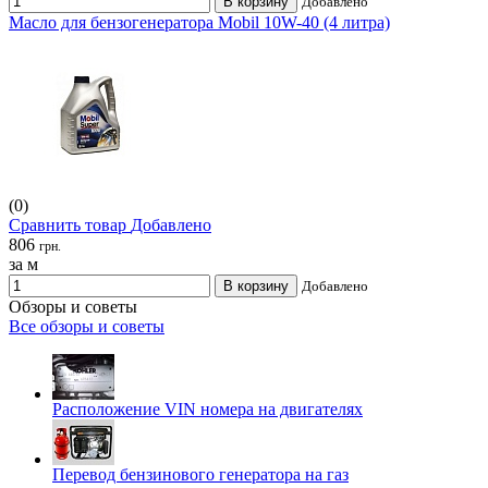
В корзину
Добавлено
Масло для бензогенератора Mobil 10W-40 (4 литра)
(0)
Сравнить товар
Добавлено
806
грн.
за м
В корзину
Добавлено
Обзоры и советы
Все обзоры и советы
Расположение VIN номера на двигателях
Перевод бензинового генератора на газ