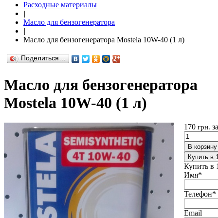
Расходные материалы
|
Масло для бензогенератора
|
Масло для бензогенератора Mostela 10W-40 (1 л)
Поделиться…
Масло для бензогенератора
Mostela 10W-40 (1 л)
170
з
грн.
В корзину
Купить в 
Купить в 
Имя
*
Телефон
*
Email