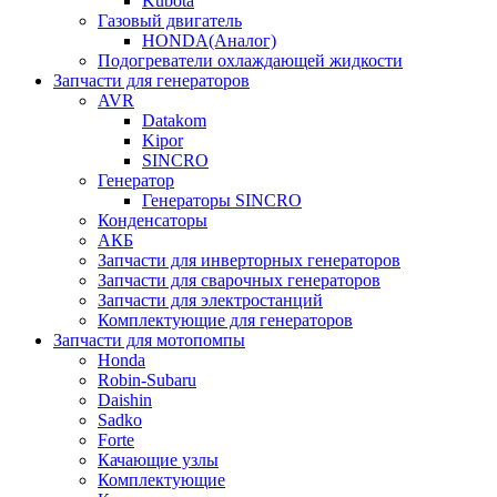
Kubota
Газовый двигатель
HONDA(Aналог)
Подогреватели охлаждающей жидкости
Запчасти для генераторов
AVR
Datakom
Kipor
SINCRO
Генератор
Генераторы SINCRO
Конденсаторы
АКБ
Запчасти для инверторных генераторов
Запчасти для сварочных генераторов
Запчасти для электростанций
Комплектующие для генераторов
Запчасти для мотопомпы
Honda
Robin-Subaru
Daishin
Sadko
Forte
Качающие узлы
Комплектующие