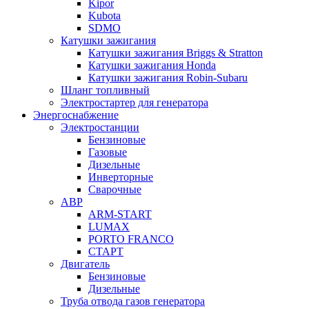
Kipor
Kubota
SDMO
Катушки зажигания
Катушки зажигания Briggs & Stratton
Катушки зажигания Honda
Катушки зажигания Robin-Subaru
Шланг топливный
Электростартер для генератора
Энергоснабжение
Электростанции
Бензиновые
Газовые
Дизельные
Инверторные
Сварочные
АВР
ARM-START
LUMAX
PORTO FRANCO
СТАРТ
Двигатель
Бензиновые
Дизельные
Труба отвода газов генератора