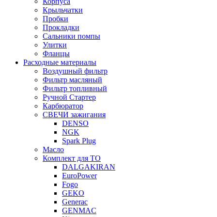
Корпуса
Крыльчатки
Пробки
Прокладки
Сальники помпы
Улитки
Фланцы
Расходные материалы
Воздушный фильтр
Фильтр масляный
Фильтр топливный
Ручной Стартер
Карбюратор
СВЕЧИ зажигания
DENSO
NGK
Spark Plug
Масло
Комплект для ТО
DALGAKIRAN
EuroPower
Fogo
GEKO
Generac
GENMAC