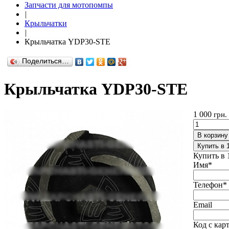
Запчасти для мотопомпы
|
Крыльчатки
|
Крыльчатка YDP30-STE
Поделиться…
Крыльчатка YDP30-STE
1 000
грн.
В корзину
Купить в 
Купить в 
Имя
*
Телефон
*
Email
Код с кар