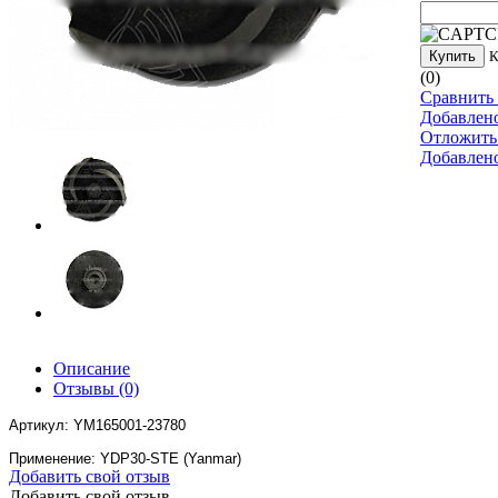
Купить
К
(0)
Сравнить 
Добавлен
Отложить
Добавлен
Описание
Отзывы
(0)
Артикул: YM165001-23780
Применение: YDP30-STE (Yanmar)
Добавить свой отзыв
Добавить свой отзыв