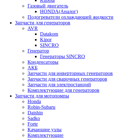
Kubota
Газовый двигатель
HONDA(Aналог)
Подогреватели охлаждающей жидкости
Запчасти для генераторов
AVR
Datakom
Kipor
SINCRO
Генератор
Генераторы SINCRO
Конденсаторы
АКБ
Запчасти для инверторных генераторов
Запчасти для сварочных генераторов
Запчасти для электростанций
Комплектующие для генераторов
Запчасти для мотопомпы
Honda
Robin-Subaru
Daishin
Sadko
Forte
Качающие узлы
Комплектующие