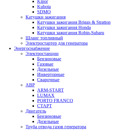
Kipor
Kubota
SDMO
Катушки зажигания
Катушки зажигания Briggs & Stratton
Катушки зажигания Honda
Катушки зажигания Robin-Subaru
Шланг топливный
Электростартер для генератора
Энергоснабжение
Электростанции
Бензиновые
Газовые
Дизельные
Инверторные
Сварочные
АВР
ARM-START
LUMAX
PORTO FRANCO
СТАРТ
Двигатель
Бензиновые
Дизельные
Труба отвода газов генератора