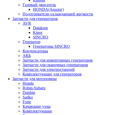
Kubota
Газовый двигатель
HONDA(Aналог)
Подогреватели охлаждающей жидкости
Запчасти для генераторов
AVR
Datakom
Kipor
SINCRO
Генератор
Генераторы SINCRO
Конденсаторы
АКБ
Запчасти для инверторных генераторов
Запчасти для сварочных генераторов
Запчасти для электростанций
Комплектующие для генераторов
Запчасти для мотопомпы
Honda
Robin-Subaru
Daishin
Sadko
Forte
Качающие узлы
Комплектующие