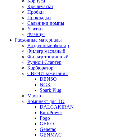
Корпуса
Крыльчатки
Пробки
Прокладки
Сальники помпы
Улитки
Фланцы
Расходные материалы
Воздушный фильтр
Фильтр масляный
Фильтр топливный
Ручной Стартер
Карбюратор
СВЕЧИ зажигания
DENSO
NGK
Spark Plug
Масло
Комплект для ТО
DALGAKIRAN
EuroPower
Fogo
GEKO
Generac
GENMAC