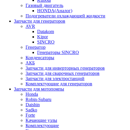
Kubota
Газовый двигатель
HONDA(Aналог)
Подогреватели охлаждающей жидкости
Запчасти для генераторов
AVR
Datakom
Kipor
SINCRO
Генератор
Генераторы SINCRO
Конденсаторы
АКБ
Запчасти для инверторных генераторов
Запчасти для сварочных генераторов
Запчасти для электростанций
Комплектующие для генераторов
Запчасти для мотопомпы
Honda
Robin-Subaru
Daishin
Sadko
Forte
Качающие узлы
Комплектующие