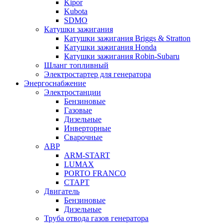
Kipor
Kubota
SDMO
Катушки зажигания
Катушки зажигания Briggs & Stratton
Катушки зажигания Honda
Катушки зажигания Robin-Subaru
Шланг топливный
Электростартер для генератора
Энергоснабжение
Электростанции
Бензиновые
Газовые
Дизельные
Инверторные
Сварочные
АВР
ARM-START
LUMAX
PORTO FRANCO
СТАРТ
Двигатель
Бензиновые
Дизельные
Труба отвода газов генератора