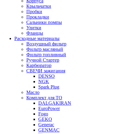
Корпуса
Крыльчатки
Пробки
Прокладки
Сальники помпы
Улитки
Фланцы
Расходные материалы
Воздушный фильтр
Фильтр масляный
Фильтр топливный
Ручной Стартер
Карбюратор
СВЕЧИ зажигания
DENSO
NGK
Spark Plug
Масло
Комплект для ТО
DALGAKIRAN
EuroPower
Fogo
GEKO
Generac
GENMAC