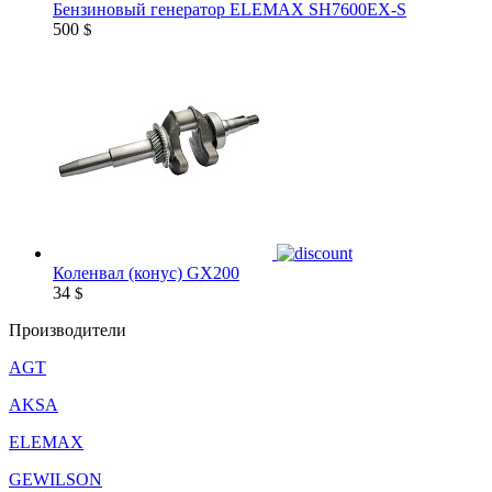
Бензиновый генератор ELEMAX SH7600EX-S
500
$
Коленвал (конус) GX200
34
$
Производители
AGT
AKSA
ELEMAX
GEWILSON