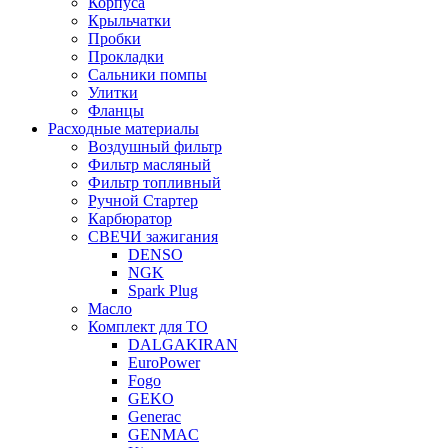
Корпуса
Крыльчатки
Пробки
Прокладки
Сальники помпы
Улитки
Фланцы
Расходные материалы
Воздушный фильтр
Фильтр масляный
Фильтр топливный
Ручной Стартер
Карбюратор
СВЕЧИ зажигания
DENSO
NGK
Spark Plug
Масло
Комплект для ТО
DALGAKIRAN
EuroPower
Fogo
GEKO
Generac
GENMAC