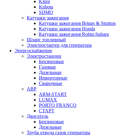
Kipor
Kubota
SDMO
Катушки зажигания
Катушки зажигания Briggs & Stratton
Катушки зажигания Honda
Катушки зажигания Robin-Subaru
Шланг топливный
Электростартер для генератора
Энергоснабжение
Электростанции
Бензиновые
Газовые
Дизельные
Инверторные
Сварочные
АВР
ARM-START
LUMAX
PORTO FRANCO
СТАРТ
Двигатель
Бензиновые
Дизельные
Труба отвода газов генератора