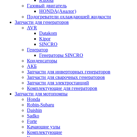
Kubota
Газовый двигатель
HONDA(Aналог)
Подогреватели охлаждающей жидкости
Запчасти для генераторов
AVR
Datakom
Kipor
SINCRO
Генератор
Генераторы SINCRO
Конденсаторы
АКБ
Запчасти для инверторных генераторов
Запчасти для сварочных генераторов
Запчасти для электростанций
Комплектующие для генераторов
Запчасти для мотопомпы
Honda
Robin-Subaru
Daishin
Sadko
Forte
Качающие узлы
Комплектующие