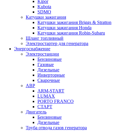
Kipor
Kubota
SDMO
Катушки зажигания
Катушки зажигания Briggs & Stratton
Катушки зажигания Honda
Катушки зажигания Robin-Subaru
Шланг топливный
Электростартер для генератора
Энергоснабжение
Электростанции
Бензиновые
Газовые
Дизельные
Инверторные
Сварочные
АВР
ARM-START
LUMAX
PORTO FRANCO
СТАРТ
Двигатель
Бензиновые
Дизельные
Труба отвода газов генератора