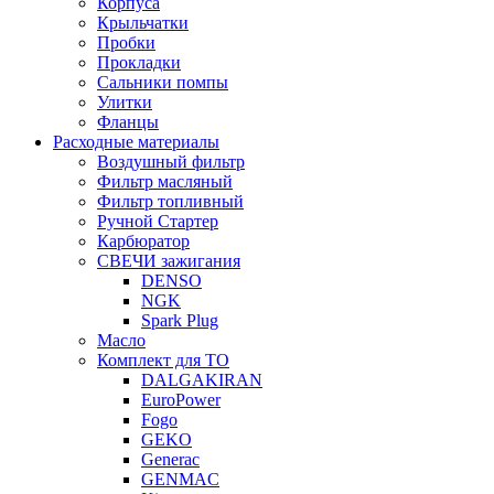
Корпуса
Крыльчатки
Пробки
Прокладки
Сальники помпы
Улитки
Фланцы
Расходные материалы
Воздушный фильтр
Фильтр масляный
Фильтр топливный
Ручной Стартер
Карбюратор
СВЕЧИ зажигания
DENSO
NGK
Spark Plug
Масло
Комплект для ТО
DALGAKIRAN
EuroPower
Fogo
GEKO
Generac
GENMAC