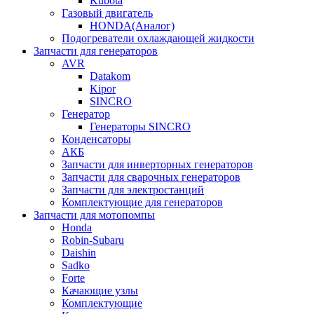
Kubota
Газовый двигатель
HONDA(Aналог)
Подогреватели охлаждающей жидкости
Запчасти для генераторов
AVR
Datakom
Kipor
SINCRO
Генератор
Генераторы SINCRO
Конденсаторы
АКБ
Запчасти для инверторных генераторов
Запчасти для сварочных генераторов
Запчасти для электростанций
Комплектующие для генераторов
Запчасти для мотопомпы
Honda
Robin-Subaru
Daishin
Sadko
Forte
Качающие узлы
Комплектующие