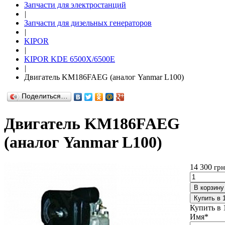
Запчасти для электростанций
|
Запчасти для дизельных генераторов
|
KIPOR
|
KIPOR KDE 6500X/6500E
|
Двигатель KM186FAEG (аналог Yanmar L100)
Поделиться…
Двигатель KM186FAEG
(аналог Yanmar L100)
14 300
грн
В корзину
Купить в 
Купить в 
Имя
*