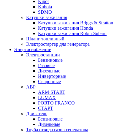
Kipor
Kubota
SDMO
Катушки зажигания
Катушки зажигания Briggs & Stratton
Катушки зажигания Honda
Катушки зажигания Robin-Subaru
Шланг топливный
Электростартер для генератора
Энергоснабжение
Электростанции
Бензиновые
Газовые
Дизельные
Инверторные
Сварочные
АВР
ARM-START
LUMAX
PORTO FRANCO
СТАРТ
Двигатель
Бензиновые
Дизельные
Труба отвода газов генератора