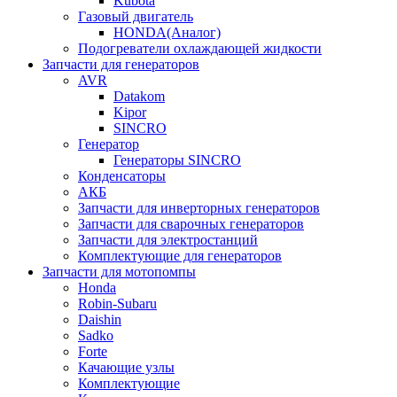
Kubota
Газовый двигатель
HONDA(Aналог)
Подогреватели охлаждающей жидкости
Запчасти для генераторов
AVR
Datakom
Kipor
SINCRO
Генератор
Генераторы SINCRO
Конденсаторы
АКБ
Запчасти для инверторных генераторов
Запчасти для сварочных генераторов
Запчасти для электростанций
Комплектующие для генераторов
Запчасти для мотопомпы
Honda
Robin-Subaru
Daishin
Sadko
Forte
Качающие узлы
Комплектующие