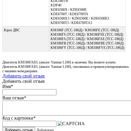
KDE180TW
KDP40
KDE6500X / KDE6500E
KDE6700T / KDE6700TA
KDE6500X3 / KDE6500E / KDE6500E3
KDE6700T3 / KDE6700TА3
Kipor ДВС
KM186F (ТСС-186Д) / KM186FE (ТСС-186Д)
KM186FS (ТСС-186Д) / KM186FSE (ТСС-186Д)
KM186FA (ТСС-186Д) / KM186FAE (ТСС-186Д)
KM186FB (ТСС-186Д) / KM186FBE (ТСС-186Д)
KM186FY (ТСС-186Д) / KM186FYE (ТСС-186Д)
Двигатель KM186FAEG (аналог Yanmar L100) в наличии. Вы можете купить
Двигатель KM186FAEG (аналог Yanmar L100), связавшись и проконсультировавшись
с нашими менеджерами.
Добавить свой отзыв
Добавить свой отзыв
Имя
*
Ваш отзыв
*
Код с картинки
*
Добавить отзыв
Добавлено