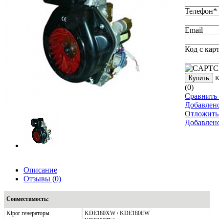
Телефон
*
Email
Код с кар
Купить
К
(0)
Сравнить 
Добавлен
Отложить
Добавлен
Описание
Отзывы
(0)
Совместимость:
Kipor генераторы
KDE180XW / KDE180EW