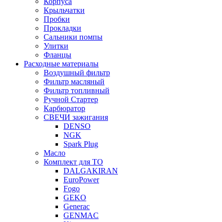
Корпуса
Крыльчатки
Пробки
Прокладки
Сальники помпы
Улитки
Фланцы
Расходные материалы
Воздушный фильтр
Фильтр масляный
Фильтр топливный
Ручной Стартер
Карбюратор
СВЕЧИ зажигания
DENSO
NGK
Spark Plug
Масло
Комплект для ТО
DALGAKIRAN
EuroPower
Fogo
GEKO
Generac
GENMAC