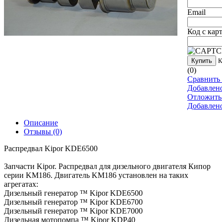
Email
Код с кар
Купить
К
(0)
Сравнить 
Добавлен
Отложить
Добавлен
Описание
Отзывы
(0)
Распредвал Kipor KDE6500
Запчасти Kipor. Распредвал для дизельного двигателя Кипор
серии KM186. Двигатель KM186 установлен на таких
агрегатах:
Дизельный генератор ™ Kipor KDE6500
Дизельный генератор ™ Kipor KDE6700
Дизельный генератор ™ Kipor KDE7000
Дизельная мотопомпа ™ Kipor KDP40