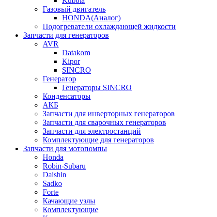
Kubota
Газовый двигатель
HONDA(Aналог)
Подогреватели охлаждающей жидкости
Запчасти для генераторов
AVR
Datakom
Kipor
SINCRO
Генератор
Генераторы SINCRO
Конденсаторы
АКБ
Запчасти для инверторных генераторов
Запчасти для сварочных генераторов
Запчасти для электростанций
Комплектующие для генераторов
Запчасти для мотопомпы
Honda
Robin-Subaru
Daishin
Sadko
Forte
Качающие узлы
Комплектующие