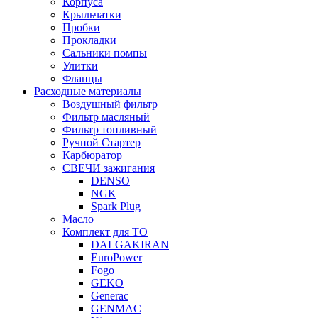
Корпуса
Крыльчатки
Пробки
Прокладки
Сальники помпы
Улитки
Фланцы
Расходные материалы
Воздушный фильтр
Фильтр масляный
Фильтр топливный
Ручной Стартер
Карбюратор
СВЕЧИ зажигания
DENSO
NGK
Spark Plug
Масло
Комплект для ТО
DALGAKIRAN
EuroPower
Fogo
GEKO
Generac
GENMAC