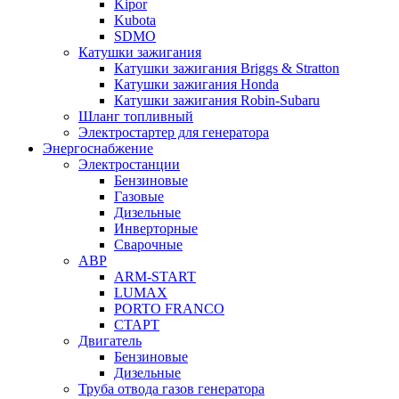
Kipor
Kubota
SDMO
Катушки зажигания
Катушки зажигания Briggs & Stratton
Катушки зажигания Honda
Катушки зажигания Robin-Subaru
Шланг топливный
Электростартер для генератора
Энергоснабжение
Электростанции
Бензиновые
Газовые
Дизельные
Инверторные
Сварочные
АВР
ARM-START
LUMAX
PORTO FRANCO
СТАРТ
Двигатель
Бензиновые
Дизельные
Труба отвода газов генератора