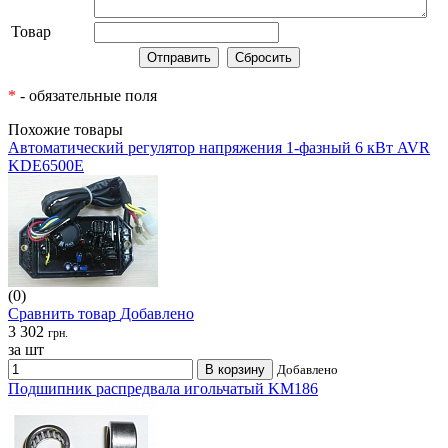
Товар
*
- обязательные поля
Похожие товары
Автоматический регулятор напряжения 1-фазный 6 кВт AVR
KDE6500E
(0)
Сравнить товар
Добавлено
3 302
грн.
за шт
В корзину
Добавлено
Подшипник распредвала игольчатый KM186