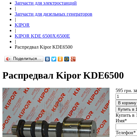
Запчасти для электростанций
|
Запчасти для дизельных генераторов
|
KIPOR
|
KIPOR KDE 6500X/6500E
|
Распредвал Kipor KDE6500
Поделиться…
Распредвал Kipor KDE6500
595
з
грн.
В корзину
Купить в 
Купить в 
Имя
*
Телефон
*