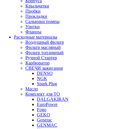
Корпуса
Крыльчатки
Пробки
Прокладки
Сальники помпы
Улитки
Фланцы
Расходные материалы
Воздушный фильтр
Фильтр масляный
Фильтр топливный
Ручной Стартер
Карбюратор
СВЕЧИ зажигания
DENSO
NGK
Spark Plug
Масло
Комплект для ТО
DALGAKIRAN
EuroPower
Fogo
GEKO
Generac
GENMAC