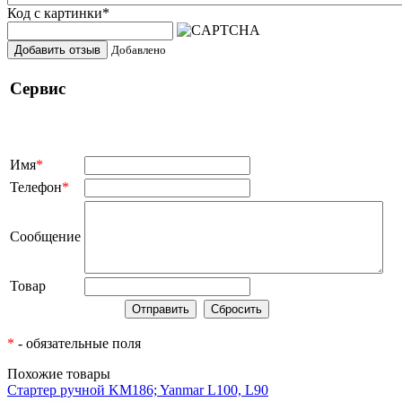
Код с картинки
*
Добавить отзыв
Добавлено
Сервис
Имя
*
Телефон
*
Сообщение
Товар
*
- обязательные поля
Похожие товары
Стартер ручной KM186; Yanmar L100, L90