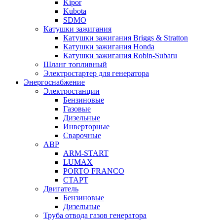
Kipor
Kubota
SDMO
Катушки зажигания
Катушки зажигания Briggs & Stratton
Катушки зажигания Honda
Катушки зажигания Robin-Subaru
Шланг топливный
Электростартер для генератора
Энергоснабжение
Электростанции
Бензиновые
Газовые
Дизельные
Инверторные
Сварочные
АВР
ARM-START
LUMAX
PORTO FRANCO
СТАРТ
Двигатель
Бензиновые
Дизельные
Труба отвода газов генератора