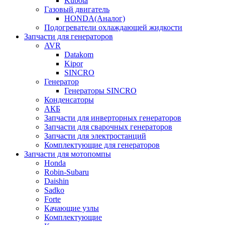
Kubota
Газовый двигатель
HONDA(Aналог)
Подогреватели охлаждающей жидкости
Запчасти для генераторов
AVR
Datakom
Kipor
SINCRO
Генератор
Генераторы SINCRO
Конденсаторы
АКБ
Запчасти для инверторных генераторов
Запчасти для сварочных генераторов
Запчасти для электростанций
Комплектующие для генераторов
Запчасти для мотопомпы
Honda
Robin-Subaru
Daishin
Sadko
Forte
Качающие узлы
Комплектующие