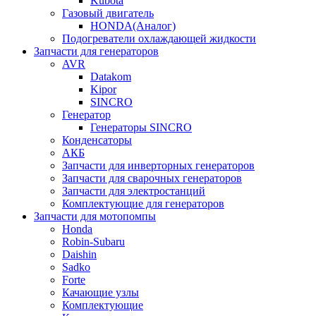
Kubota
Газовый двигатель
HONDA(Aналог)
Подогреватели охлаждающей жидкости
Запчасти для генераторов
AVR
Datakom
Kipor
SINCRO
Генератор
Генераторы SINCRO
Конденсаторы
АКБ
Запчасти для инверторных генераторов
Запчасти для сварочных генераторов
Запчасти для электростанций
Комплектующие для генераторов
Запчасти для мотопомпы
Honda
Robin-Subaru
Daishin
Sadko
Forte
Качающие узлы
Комплектующие