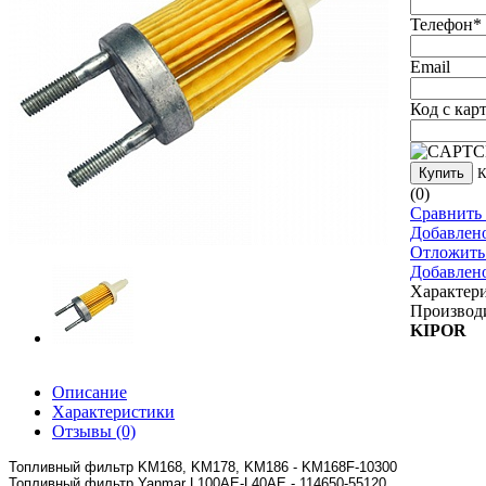
Телефон
*
Email
Код с кар
Купить
К
(0)
Сравнить 
Добавлен
Отложить
Добавлен
Характер
Производи
KIPOR
Описание
Характеристики
Отзывы
(0)
Топливный фильтр KM168, KM178, KM186 - KM168F-10300
Топливный фильтр Yanmar L100AE-L40AE - 114650-55120