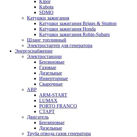
Kipor
Kubota
SDMO
Катушки зажигания
Катушки зажигания Briggs & Stratton
Катушки зажигания Honda
Катушки зажигания Robin-Subaru
Шланг топливный
Электростартер для генератора
Энергоснабжение
Электростанции
Бензиновые
Газовые
Дизельные
Инверторные
Сварочные
АВР
ARM-START
LUMAX
PORTO FRANCO
СТАРТ
Двигатель
Бензиновые
Дизельные
Труба отвода газов генератора