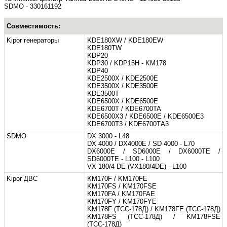
SDMO - 330161192
Совместимость:
Kipor генераторы
KDE180XW / KDE180EW
KDE180TW
KDP20
KDP30 / KDP15H - KM178
KDP40
KDE2500X / KDE2500E
KDE3500X / KDE3500E
KDE3500T
KDE6500X / KDE6500E
KDE6700T / KDE6700TA
KDE6500X3 / KDE6500E / KDE6500E3
KDE6700T3 / KDE6700TА3
SDMO
DX 3000 - L48
DX 4000 / DX4000E / SD 4000 - L70
DX6000E / SD6000E / DX6000TE /
SD6000TE - L100 - L100
VX 180/4 DE (VX180/4DE) - L100
Kipor ДВС
KM170F / KM170FE
KM170FS / KM170FSE
KM170FA / KM170FAE
KM170FY / KM170FYE
KM178F (ТСС-178Д) / KM178FE (ТСС-178Д)
KM178FS (ТСС-178Д) / KM178FSE
(ТСС-178Д)