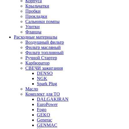
Корпуса
Крыльчатки
Пробки
Прокладки
Сальники помпы
Улитки
Фланцы
Расходные материалы
Воздушный фильтр
Фильтр масляный
Фильтр топливный
Ручной Стартер
Карбюратор
СВЕЧИ зажигания
DENSO
NGK
Spark Plug
Масло
Комплект для ТО
DALGAKIRAN
EuroPower
Fogo
GEKO
Generac
GENMAC