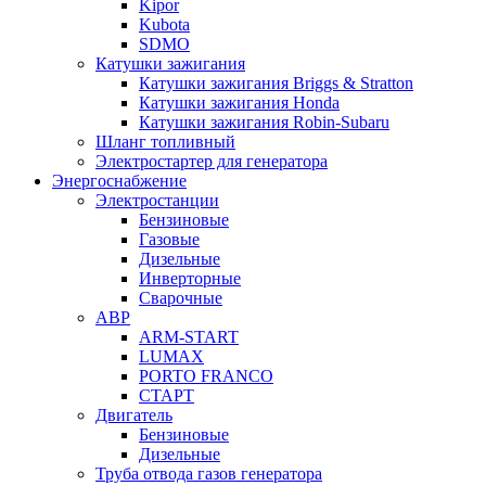
Kipor
Kubota
SDMO
Катушки зажигания
Катушки зажигания Briggs & Stratton
Катушки зажигания Honda
Катушки зажигания Robin-Subaru
Шланг топливный
Электростартер для генератора
Энергоснабжение
Электростанции
Бензиновые
Газовые
Дизельные
Инверторные
Сварочные
АВР
ARM-START
LUMAX
PORTO FRANCO
СТАРТ
Двигатель
Бензиновые
Дизельные
Труба отвода газов генератора