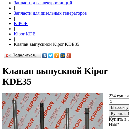
Запчасти для электростанций
|
Запчасти для дизельных генераторов
|
KIPOR
|
Kipor KDE
|
Клапан выпускной Kipor KDE35
Поделиться…
Клапан выпускной Kipor
KDE35
234
з
грн.
В корзину
Купить в 
Купить в 
Имя
*