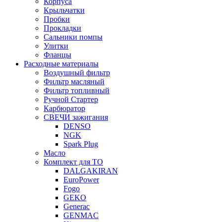
Корпуса
Крыльчатки
Пробки
Прокладки
Сальники помпы
Улитки
Фланцы
Расходные материалы
Воздушный фильтр
Фильтр масляный
Фильтр топливный
Ручной Стартер
Карбюратор
СВЕЧИ зажигания
DENSO
NGK
Spark Plug
Масло
Комплект для ТО
DALGAKIRAN
EuroPower
Fogo
GEKO
Generac
GENMAC