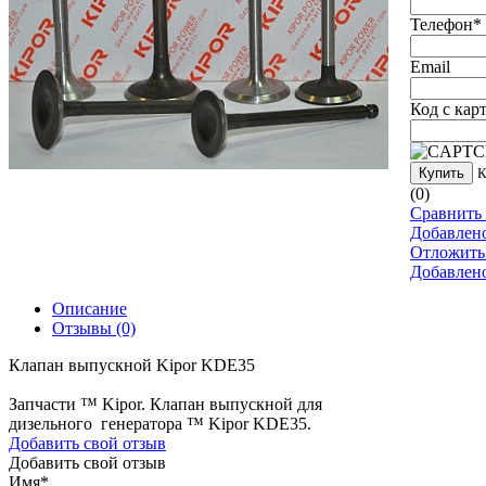
Телефон
*
Email
Код с кар
Купить
К
(0)
Сравнить 
Добавлен
Отложить
Добавлен
Описание
Отзывы
(0)
Клапан выпускной Kipor KDE35
Запчасти ™ Kipor. Клапан выпускной для
дизельного генератора ™ Kipor KDE35.
Добавить свой отзыв
Добавить свой отзыв
Имя
*