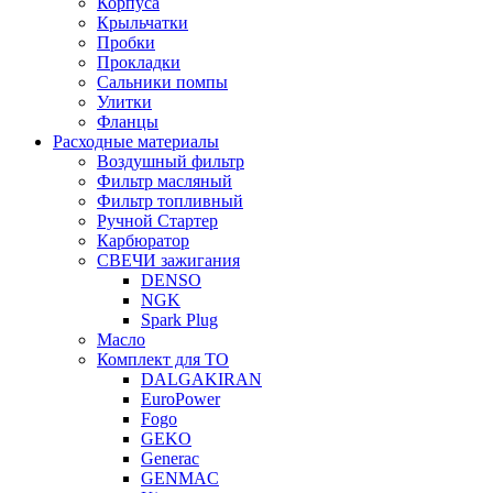
Корпуса
Крыльчатки
Пробки
Прокладки
Сальники помпы
Улитки
Фланцы
Расходные материалы
Воздушный фильтр
Фильтр масляный
Фильтр топливный
Ручной Стартер
Карбюратор
СВЕЧИ зажигания
DENSO
NGK
Spark Plug
Масло
Комплект для ТО
DALGAKIRAN
EuroPower
Fogo
GEKO
Generac
GENMAC