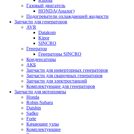
Kubota
Газовый двигатель
HONDA(Aналог)
Подогреватели охлаждающей жидкости
Запчасти для генераторов
AVR
Datakom
Kipor
SINCRO
Генератор
Генераторы SINCRO
Конденсаторы
АКБ
Запчасти для инверторных генераторов
Запчасти для сварочных генераторов
Запчасти для электростанций
Комплектующие для генераторов
Запчасти для мотопомпы
Honda
Robin-Subaru
Daishin
Sadko
Forte
Качающие узлы
Комплектующие