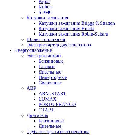
Kipor
Kubota
SDMO
Катушки зажигания
Катушки зажигания Briggs & Stratton
Катушки зажигания Honda
Катушки зажигания Robin-Subaru
Шланг топливный
Электростартер для генератора
Энергоснабжение
Электростанции
Бензиновые
Газовые
Дизельные
Инверторные
Сварочные
АВР
ARM-START
LUMAX
PORTO FRANCO
СТАРТ
Двигатель
Бензиновые
Дизельные
Труба отвода газов генератора