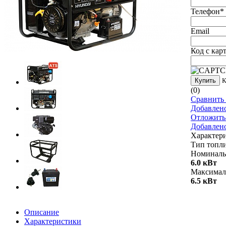
Телефон
*
Email
Код с кар
Купить
К
(0)
Сравнить 
Добавлен
Отложить
Добавлен
Характер
Тип топл
Номиналь
6.0 кВт
Максимал
6.5 кВт
Описание
Характеристики