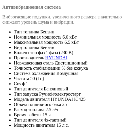
Антивибрационная система
Виброгасящие подушки, увеличенного размера значительно
снижают уровень шума и вибрации.
Тип топлива
Бензин
Номинальная мощность
6.0 кВт
Максимальная мощность
6.5 кВт
Вид топлива
Бензин
Количество фаз
1 фаза (230 В)
Производитель
HYUNDAI
Нержавеющая сталь
Дистанционный
Точность стабилизации %
без кожуха
Система охлаждения
Воздушная
Частота
50 (Гц)
Cos ɸ
1
Тип двигателя
Бензиновый
Тип запуска
Ручной/электростарт
Модель двигателя
HYUNDAI IC425
Объем топливного бака
25
Расход топлива
2.5 л/ч
Время работы
15 ч
Тип двигателя
4х-тактный
Мощность двигателя
15 л.с.