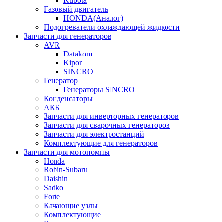
Kubota
Газовый двигатель
HONDA(Aналог)
Подогреватели охлаждающей жидкости
Запчасти для генераторов
AVR
Datakom
Kipor
SINCRO
Генератор
Генераторы SINCRO
Конденсаторы
АКБ
Запчасти для инверторных генераторов
Запчасти для сварочных генераторов
Запчасти для электростанций
Комплектующие для генераторов
Запчасти для мотопомпы
Honda
Robin-Subaru
Daishin
Sadko
Forte
Качающие узлы
Комплектующие