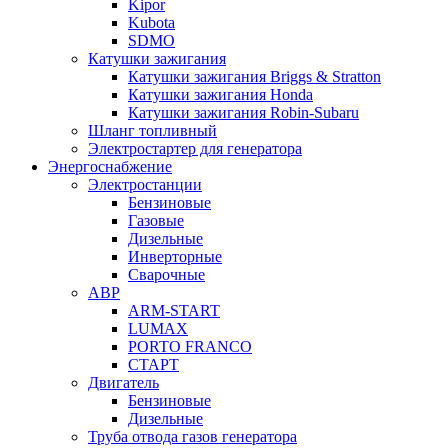
Kipor
Kubota
SDMO
Катушки зажигания
Катушки зажигания Briggs & Stratton
Катушки зажигания Honda
Катушки зажигания Robin-Subaru
Шланг топливный
Электростартер для генератора
Энергоснабжение
Электростанции
Бензиновые
Газовые
Дизельные
Инверторные
Сварочные
АВР
ARM-START
LUMAX
PORTO FRANCO
СТАРТ
Двигатель
Бензиновые
Дизельные
Труба отвода газов генератора