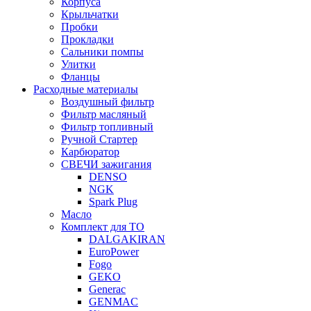
Корпуса
Крыльчатки
Пробки
Прокладки
Сальники помпы
Улитки
Фланцы
Расходные материалы
Воздушный фильтр
Фильтр масляный
Фильтр топливный
Ручной Стартер
Карбюратор
СВЕЧИ зажигания
DENSO
NGK
Spark Plug
Масло
Комплект для ТО
DALGAKIRAN
EuroPower
Fogo
GEKO
Generac
GENMAC