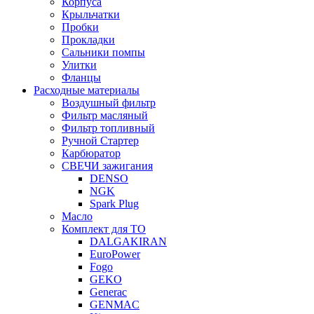
Корпуса
Крыльчатки
Пробки
Прокладки
Сальники помпы
Улитки
Фланцы
Расходные материалы
Воздушный фильтр
Фильтр масляный
Фильтр топливный
Ручной Стартер
Карбюратор
СВЕЧИ зажигания
DENSO
NGK
Spark Plug
Масло
Комплект для ТО
DALGAKIRAN
EuroPower
Fogo
GEKO
Generac
GENMAC