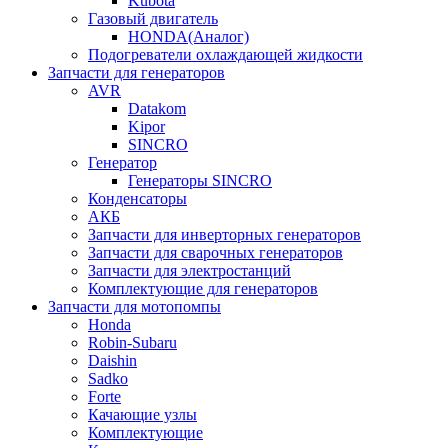
Kubota
Газовый двигатель
HONDA(Aналог)
Подогреватели охлаждающей жидкости
Запчасти для генераторов
AVR
Datakom
Kipor
SINCRO
Генератор
Генераторы SINCRO
Конденсаторы
АКБ
Запчасти для инверторных генераторов
Запчасти для сварочных генераторов
Запчасти для электростанций
Комплектующие для генераторов
Запчасти для мотопомпы
Honda
Robin-Subaru
Daishin
Sadko
Forte
Качающие узлы
Комплектующие