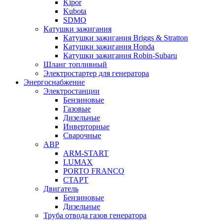
Kipor
Kubota
SDMO
Катушки зажигания
Катушки зажигания Briggs & Stratton
Катушки зажигания Honda
Катушки зажигания Robin-Subaru
Шланг топливный
Электростартер для генератора
Энергоснабжение
Электростанции
Бензиновые
Газовые
Дизельные
Инверторные
Сварочные
АВР
ARM-START
LUMAX
PORTO FRANCO
СТАРТ
Двигатель
Бензиновые
Дизельные
Труба отвода газов генератора