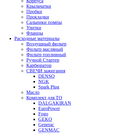
Корпуса
Крыльчатки
Пробки
Прокладки
Сальники помпы
Улитки
Фланцы
Расходные материалы
Воздушный фильтр
Фильтр масляный
Фильтр топливный
Ручной Стартер
Карбюратор
СВЕЧИ зажигания
DENSO
NGK
Spark Plug
Масло
Комплект для ТО
DALGAKIRAN
EuroPower
Fogo
GEKO
Generac
GENMAC