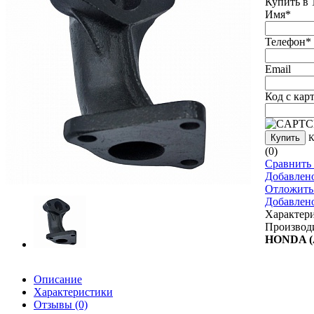
Купить в 
Имя
*
Телефон
*
Email
Код с кар
Купить
К
(0)
Сравнить 
Добавлен
Отложить
Добавлен
Характер
Производи
HONDA (
Описание
Характеристики
Отзывы
(0)