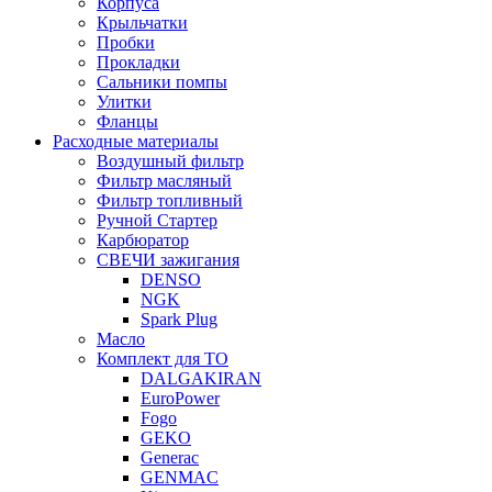
Корпуса
Крыльчатки
Пробки
Прокладки
Сальники помпы
Улитки
Фланцы
Расходные материалы
Воздушный фильтр
Фильтр масляный
Фильтр топливный
Ручной Стартер
Карбюратор
СВЕЧИ зажигания
DENSO
NGK
Spark Plug
Масло
Комплект для ТО
DALGAKIRAN
EuroPower
Fogo
GEKO
Generac
GENMAC