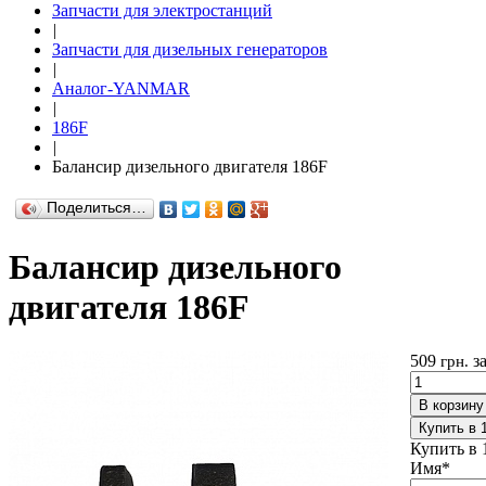
Запчасти для электростанций
|
Запчасти для дизельных генераторов
|
Аналог-YANMAR
|
186F
|
Балансир дизельного двигателя 186F
Поделиться…
Балансир дизельного
двигателя 186F
509
з
грн.
В корзину
Купить в 
Купить в 
Имя
*