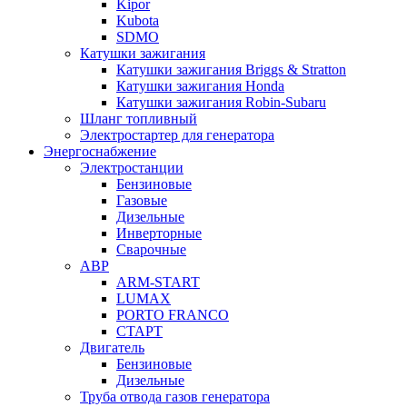
Kipor
Kubota
SDMO
Катушки зажигания
Катушки зажигания Briggs & Stratton
Катушки зажигания Honda
Катушки зажигания Robin-Subaru
Шланг топливный
Электростартер для генератора
Энергоснабжение
Электростанции
Бензиновые
Газовые
Дизельные
Инверторные
Сварочные
АВР
ARM-START
LUMAX
PORTO FRANCO
СТАРТ
Двигатель
Бензиновые
Дизельные
Труба отвода газов генератора