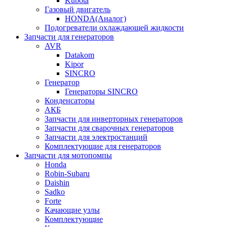
Kubota
Газовый двигатель
HONDA(Aналог)
Подогреватели охлаждающей жидкости
Запчасти для генераторов
AVR
Datakom
Kipor
SINCRO
Генератор
Генераторы SINCRO
Конденсаторы
АКБ
Запчасти для инверторных генераторов
Запчасти для сварочных генераторов
Запчасти для электростанций
Комплектующие для генераторов
Запчасти для мотопомпы
Honda
Robin-Subaru
Daishin
Sadko
Forte
Качающие узлы
Комплектующие