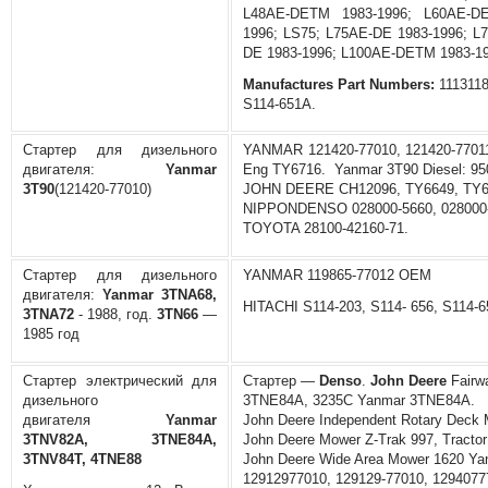
L48AE-DETM 1983-1996; L60AE-DE
1996; LS75; L75AE-DE 1983-1996; L
DE 1983-1996; L100AE-DETM 1983-19
Manufactures Part Numbers:
1113118
S114-651A.
Стартер для дизельного
YANMAR 121420-77010, 121420-77011
двигателя:
Yanmar
Eng TY6716. Yanmar 3T90 Diesel: 950
3T90
(121420-77010)
JOHN DEERE CH12096, TY6649, TY66
NIPPONDENSO 028000-5660, 028000-56
TOYOTA 28100-42160-71.
Стартер для дизельного
YANMAR 119865-77012 OEM
двигателя:
Yanmar 3TNA68,
HITACHI S114-203, S114- 656, S114-6
3TNA72
- 1988, год.
3TN66
—
1985 год
Стартер электрический для
Стартер —
Denso
.
John Deere
Fairw
дизельного
3TNE84A, 3235C Yanmar 3TNE84A.
двигателя
Yanmar
John Deere Independent Rotary Deck
3TNV82A, 3TNE84A,
John Deere Mower Z-Trak 997, Tracto
3TNV84T, 4TNE88
John Deere Wide Area Mower 1620 Y
12912977010, 129129-77010, 12940777