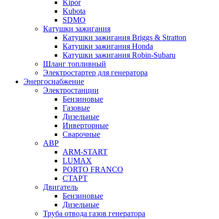
Kipor
Kubota
SDMO
Катушки зажигания
Катушки зажигания Briggs & Stratton
Катушки зажигания Honda
Катушки зажигания Robin-Subaru
Шланг топливный
Электростартер для генератора
Энергоснабжение
Электростанции
Бензиновые
Газовые
Дизельные
Инверторные
Сварочные
АВР
ARM-START
LUMAX
PORTO FRANCO
СТАРТ
Двигатель
Бензиновые
Дизельные
Труба отвода газов генератора