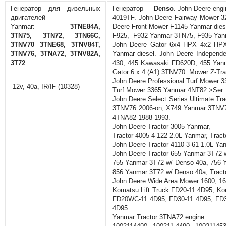
Генератор для дизельных
Генератор —
Denso
. John Deere eng
двигателей
4019TF. John Deere Fairway Mower
Yanmar:
3TNE84A,
Deere Front Mower F1145 Yanmar dies
3TN75, 3TN72, 3TN66C,
F925, F932 Yanmar 3TN75, F935 Yan
3TNV70 3TNE68, 3TNV84T,
John Deere Gator 6x4 HPX 4x2 HP
3TNV76, 3TNA72, 3TNV82A,
Yanmar diesel. John Deere Indepen
3T72
430, 445 Kawasaki FD620D, 455 Yan
Gator 6 x 4 (A1) 3TNV70. Mower Z-T
John Deere Professional Turf Mower 
12v, 40a, IR/IF (10328)
Turf Mower 3365 Yanmar 4NT82 >Ser.
John Deere Select Series Ultimate T
3TNV76 2006-on, X749 Yanmar 3TNV7
4TNA82 1988-1993.
John Deere Tractor 3005 Yanmar,
Tractor 4005 4-122 2.0L Yanmar, Trac
John Deere Tractor 4110 3-61 1.0L Y
John Deere Tractor 655 Yanmar 3T72 
755 Yanmar 3T72 w/ Denso 40a, 756 Y
856 Yanmar 3T72 w/ Denso 40a, Tracto
John Deere Wide Area Mower 1600, 1
Komatsu Lift Truck FD20-11 4D95, K
FD20WC-11 4D95, FD30-11 4D95, FD3
4D95.
Yanmar Tractor 3TNA72 engine