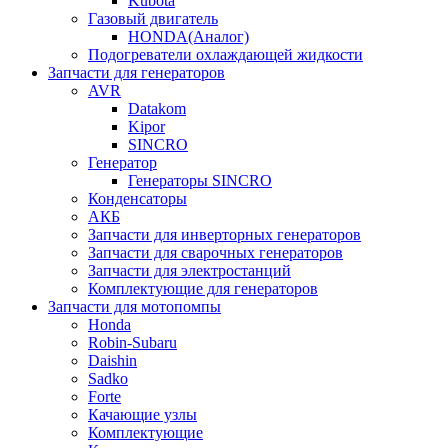
Kubota
Газовый двигатель
HONDA(Aналог)
Подогреватели охлаждающей жидкости
Запчасти для генераторов
AVR
Datakom
Kipor
SINCRO
Генератор
Генераторы SINCRO
Конденсаторы
АКБ
Запчасти для инверторных генераторов
Запчасти для сварочных генераторов
Запчасти для электростанций
Комплектующие для генераторов
Запчасти для мотопомпы
Honda
Robin-Subaru
Daishin
Sadko
Forte
Качающие узлы
Комплектующие