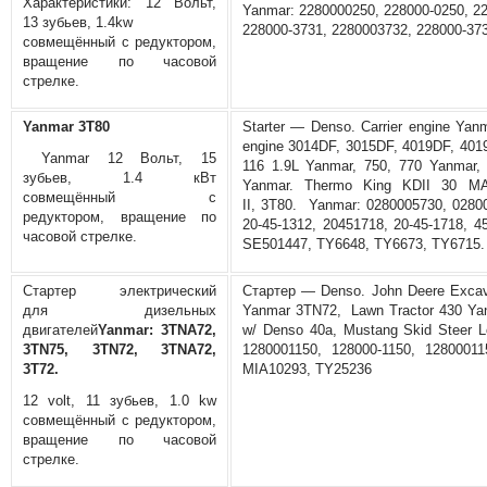
Характеристики: 12 Вольт,
Yanmar: 2280000250, 228000-0250, 2
13 зубьев, 1.4kw
228000-3731, 2280003732, 228000-3
совмещённый с редуктором,
вращение по часовой
стрелке.
Yanmar 3T80
Starter — Denso. Carrier engine Yan
engine 3014DF, 3015DF, 4019DF, 4019T
Yanmar 12 Вольт, 15
116 1.9L Yanmar, 750, 770 Yanmar, 
зубьев, 1.4 кВт
Yanmar. Thermo King KDII 30 MA
совмещённый с
II, 3T80. Yanmar: 0280005730, 02800
редуктором, вращение по
20-45-1312, 20451718, 20-45-1718, 
часовой стрелке.
SE501447, TY6648, TY6673, TY6715.
Стартер электрический
Стартер — Denso. John Deere Excav
для дизельных
Yanmar 3TN72, Lawn Tractor 430 Ya
двигателей
Yanmar: 3TNA72,
w/ Denso 40a, Mustang Skid Steer L
3TN75, 3TN72, 3TNA72,
1280001150, 128000-1150, 12800011
3T72.
MIA10293, TY25236
12 volt, 11 зубьев, 1.0 kw
совмещённый с редуктором,
вращение по часовой
стрелке.