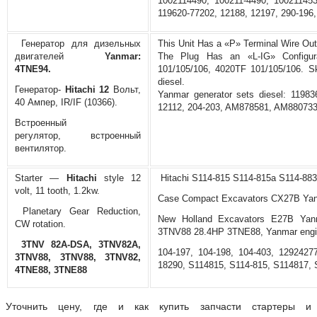
1002114490, 100211-4490, 100211453
119620-77202, 12188, 12197, 290-196
Генератор для дизельных
This Unit Has a «P» Terminal Wire Out
двигателей
Yanmar:
The Plug Has an «L-IG» Configur
4TNE94.
101/105/106, 4020TF 101/105/106. 
diesel.
Генератор-
Hitachi 12
Вольт,
Yanmar generator sets diesel: 1198
40 Ампер, IR/IF (10366).
12112, 204-203, AM878581, AM880733
Встроенный
регулятор, встроенный
вентилятор.
Starter —
Hitachi
style 12
Hitachi S114-815 S114-815a S114-88
volt, 11 tooth, 1.2kw.
Case Compact Excavators CX27B Ya
Planetary Gear Reduction,
New Holland Excavators E27B Yan
CW rotation.
3TNV88 28.4HP 3TNE88, Yanmar engi
3TNV 82A-DSA, 3TNV82A,
104-197, 104-198, 104-403, 1292427
3TNV88, 3TNV88, 3TNV82,
18290, S114815, S114-815, S114817,
4TNE88, 3TNE88
Уточнить цену, где и как купить запчасти стартеры и