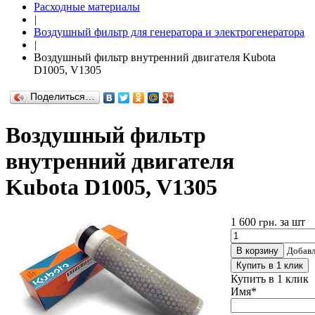
Расходные материалы
|
Воздушный фильтр для генератора и электрогенератора
|
Воздушный фильтр внутренний двигателя Kubota
D1005, V1305
Поделиться…
Воздушный фильтр
внутренний двигателя
Kubota D1005, V1305
1 600
за шт
грн.
В корзину
Добав
Купить в 1 клик
Купить в 1 клик
Имя
*