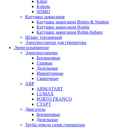
Kipor
Kubota
SDMO
Катушки зажигания
Катушки зажигания Briggs & Stratton
Катушки зажигания Honda
Катушки зажигания Robin-Subaru
Шланг топливный
Электростартер для генератора
Энергоснабжение
Электростанции
Бензиновые
Газовые
Дизельные
Инверторные
Сварочные
АВР
ARM-START
LUMAX
PORTO FRANCO
СТАРТ
Двигатель
Бензиновые
Дизельные
Труба отвода газов генератора