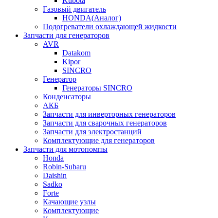
Kubota
Газовый двигатель
HONDA(Aналог)
Подогреватели охлаждающей жидкости
Запчасти для генераторов
AVR
Datakom
Kipor
SINCRO
Генератор
Генераторы SINCRO
Конденсаторы
АКБ
Запчасти для инверторных генераторов
Запчасти для сварочных генераторов
Запчасти для электростанций
Комплектующие для генераторов
Запчасти для мотопомпы
Honda
Robin-Subaru
Daishin
Sadko
Forte
Качающие узлы
Комплектующие