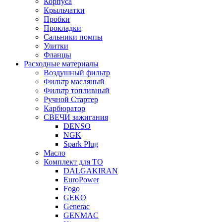
Корпуса
Крыльчатки
Пробки
Прокладки
Сальники помпы
Улитки
Фланцы
Расходные материалы
Воздушный фильтр
Фильтр масляный
Фильтр топливный
Ручной Стартер
Карбюратор
СВЕЧИ зажигания
DENSO
NGK
Spark Plug
Масло
Комплект для ТО
DALGAKIRAN
EuroPower
Fogo
GEKO
Generac
GENMAC