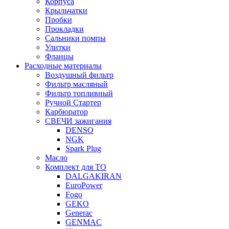
Корпуса
Крыльчатки
Пробки
Прокладки
Сальники помпы
Улитки
Фланцы
Расходные материалы
Воздушный фильтр
Фильтр масляный
Фильтр топливный
Ручной Стартер
Карбюратор
СВЕЧИ зажигания
DENSO
NGK
Spark Plug
Масло
Комплект для ТО
DALGAKIRAN
EuroPower
Fogo
GEKO
Generac
GENMAC