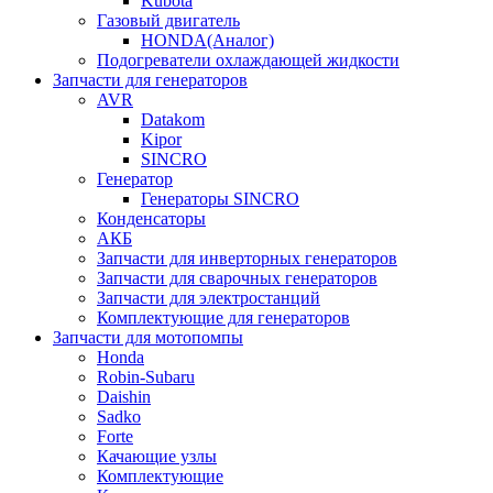
Kubota
Газовый двигатель
HONDA(Aналог)
Подогреватели охлаждающей жидкости
Запчасти для генераторов
AVR
Datakom
Kipor
SINCRO
Генератор
Генераторы SINCRO
Конденсаторы
АКБ
Запчасти для инверторных генераторов
Запчасти для сварочных генераторов
Запчасти для электростанций
Комплектующие для генераторов
Запчасти для мотопомпы
Honda
Robin-Subaru
Daishin
Sadko
Forte
Качающие узлы
Комплектующие