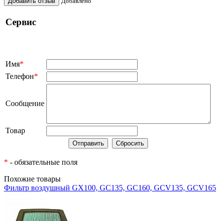
Добавить отзыв
Добавлено
Сервис
Имя
*
Телефон
*
Сообщение
Товар
*
- обязательные поля
Похожие товары
Фильтр воздушный GX100, GC135, GC160, GCV135, GCV165