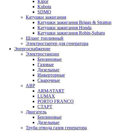
Kipor
Kubota
SDMO
Катушки зажигания
Катушки зажигания Briggs & Stratton
Катушки зажигания Honda
Катушки зажигания Robin-Subaru
Шланг топливный
Электростартер для генератора
Энергоснабжение
Электростанции
Бензиновые
Газовые
Дизельные
Инверторные
Сварочные
АВР
ARM-START
LUMAX
PORTO FRANCO
СТАРТ
Двигатель
Бензиновые
Дизельные
Труба отвода газов генератора