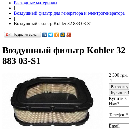
Расходные материалы
|
Воздушный фильтр для генератора и электрогенератора
|
Воздушный фильтр Kohler 32 883 03-S1
Поделиться…
Воздушный фильтр Kohler 32
883 03-S1
2 300
грн.
В корзину
Купить в 
Купить в 
Имя
*
Телефон
*
Email