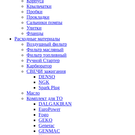
Корпуса
Крыльчатки
Пробки
Прокладки
Сальники помпы
Улитки
Фланцы
Расходные материалы
Воздушный фильтр
Фильтр масляный
Фильтр топливный
Ручной Стартер
Карбюратор
СВЕЧИ зажигания
DENSO
NGK
Spark Plug
Масло
Комплект для ТО
DALGAKIRAN
EuroPower
Fogo
GEKO
Generac
GENMAC