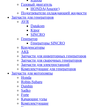
Kubota
Газовый двигатель
HONDA(Aналог)
Подогреватели охлаждающей жидкости
Запчасти для генераторов
AVR
Datakom
Kipor
SINCRO
Генератор
Генераторы SINCRO
Конденсаторы
АКБ
Запчасти для инверторных генераторов
Запчасти для сварочных генераторов
Запчасти для электростанций
Комплектующие для генераторов
Запчасти для мотопомпы
Honda
Robin-Subaru
Daishin
Sadko
Forte
Качающие узлы
Комплектующие