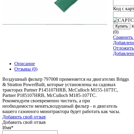
Код с кар
Купить
К
(0)
Сравнить 
Добавлен
Отложить
Добавлен
Описание
Отзывы
(0)
Воздушный фильтр 797008 применяется на двигателях Briggs
& Stratton PowerBuilt, которые установлены на садовых
тракторах Partner P145107HRB, McCulloch M155-107TC,
Partner P185107HRB, McCulloch M185-107TC.
Рекомендуем своевременно чистить, а при
необходимости менять;воздушный фильтр - и двигатель
вашего газонного минитрактора будет работать как часы.
Добавить свой отзыв
Добавить свой отзыв
Имя
*