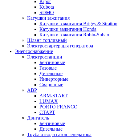
Kipor
Kubota
SDMO
Катушки зажигания
Катушки зажигания Briggs & Stratton
Катушки зажигания Honda
Катушки зажигания Robin-Subaru
Шланг топливный
Электростартер для генератора
Энергоснабжение
Электростанции
Бензиновые
Газовые
Дизельные
Инверторные
Сварочные
АВР
ARM-START
LUMAX
PORTO FRANCO
СТАРТ
Двигатель
Бензиновые
Дизельные
Труба отвода газов генератора