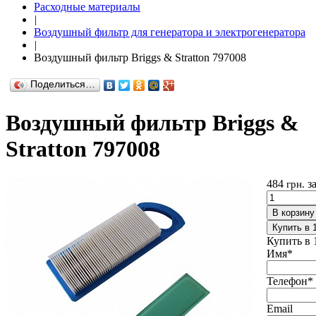
Расходные материалы
|
Воздушный фильтр для генератора и электрогенератора
|
Воздушный фильтр Briggs & Stratton 797008
Поделиться…
Воздушный фильтр Briggs &
Stratton 797008
484
з
грн.
В корзину
Купить в 
Купить в 
Имя
*
Телефон
*
Email