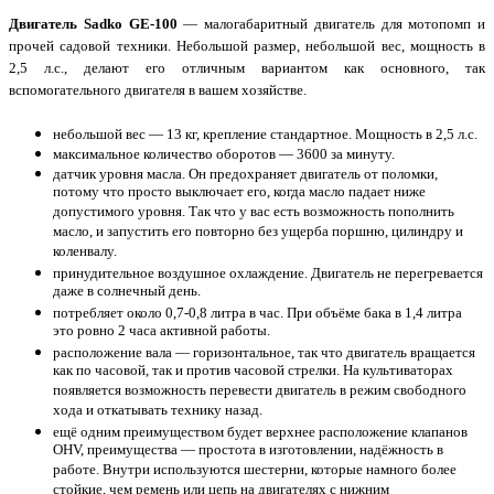
Двигатель Sadko GE-100
— малогабаритный двигатель для мотопомп и
прочей садовой техники. Небольшой размер, небольшой вес, мощность в
2,5 л.с., делают его отличным вариантом как основного, так
вспомогательного двигателя в вашем хозяйстве.
небольшой вес — 13 кг, крепление стандартное. Мощность в 2,5 л.с.
максимальное количество оборотов — 3600 за минуту.
датчик уровня масла. Он предохраняет двигатель от поломки,
потому что просто выключает его, когда масло падает ниже
допустимого уровня. Так что у вас есть возможность пополнить
масло, и запустить его повторно без ущерба поршню, цилиндру и
коленвалу.
принудительное воздушное охлаждение. Двигатель не перегревается
даже в солнечный день.
потребляет около 0,7-0,8 литра в час. При объёме бака в 1,4 литра
это ровно 2 часа активной работы.
расположение вала — горизонтальное, так что двигатель вращается
как по часовой, так и против часовой стрелки. На культиваторах
появляется возможность перевести двигатель в режим свободного
хода и откатывать технику назад.
ещё одним преимуществом будет верхнее расположение клапанов
OHV, преимущества — простота в изготовлении, надёжность в
работе. Внутри используются шестерни, которые намного более
стойкие, чем ремень или цепь на двигателях с нижним