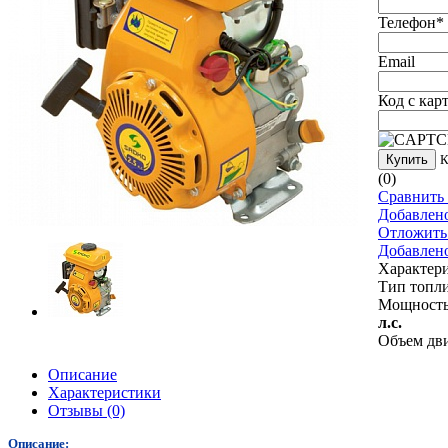
Телефон
*
Email
Код с кар
Купить
К
(0)
Сравнить 
Добавлен
Отложить
Добавлен
Характер
Тип топл
Мощность
л.с.
Объем дв
Описание
Характеристики
Отзывы
(0)
Описание: