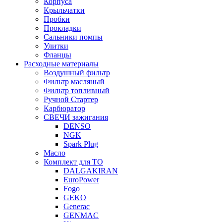
Корпуса
Крыльчатки
Пробки
Прокладки
Сальники помпы
Улитки
Фланцы
Расходные материалы
Воздушный фильтр
Фильтр масляный
Фильтр топливный
Ручной Стартер
Карбюратор
СВЕЧИ зажигания
DENSO
NGK
Spark Plug
Масло
Комплект для ТО
DALGAKIRAN
EuroPower
Fogo
GEKO
Generac
GENMAC