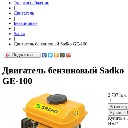
Энергоснабжение
|
Двигатель
|
Бензиновые
|
Sadko
|
Двигатель бензиновый Sadko GE-100
Поделиться…
Двигатель бензиновый Sadko
GE-100
2 707
грн.
В корзину
Купить в 
Купить в 
Имя
*