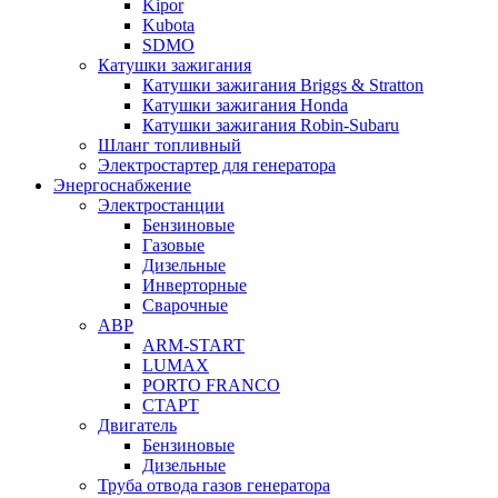
Kipor
Kubota
SDMO
Катушки зажигания
Катушки зажигания Briggs & Stratton
Катушки зажигания Honda
Катушки зажигания Robin-Subaru
Шланг топливный
Электростартер для генератора
Энергоснабжение
Электростанции
Бензиновые
Газовые
Дизельные
Инверторные
Сварочные
АВР
ARM-START
LUMAX
PORTO FRANCO
СТАРТ
Двигатель
Бензиновые
Дизельные
Труба отвода газов генератора