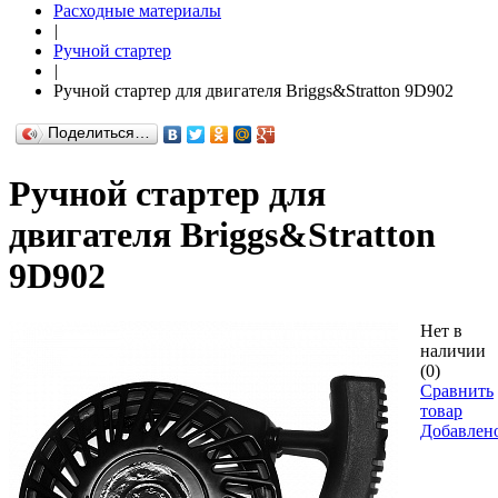
Расходные материалы
|
Ручной стартер
|
Ручной стартер для двигателя Briggs&Stratton 9D902
Поделиться…
Ручной стартер для
двигателя Briggs&Stratton
9D902
Нет в
наличии
(0)
Сравнить
товар
Добавлен