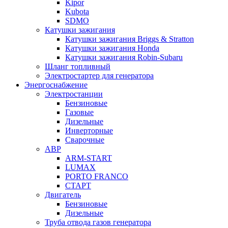
Kipor
Kubota
SDMO
Катушки зажигания
Катушки зажигания Briggs & Stratton
Катушки зажигания Honda
Катушки зажигания Robin-Subaru
Шланг топливный
Электростартер для генератора
Энергоснабжение
Электростанции
Бензиновые
Газовые
Дизельные
Инверторные
Сварочные
АВР
ARM-START
LUMAX
PORTO FRANCO
СТАРТ
Двигатель
Бензиновые
Дизельные
Труба отвода газов генератора