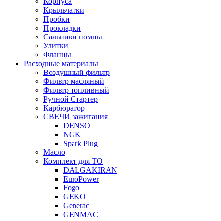
Корпуса
Крыльчатки
Пробки
Прокладки
Сальники помпы
Улитки
Фланцы
Расходные материалы
Воздушный фильтр
Фильтр масляный
Фильтр топливный
Ручной Стартер
Карбюратор
СВЕЧИ зажигания
DENSO
NGK
Spark Plug
Масло
Комплект для ТО
DALGAKIRAN
EuroPower
Fogo
GEKO
Generac
GENMAC