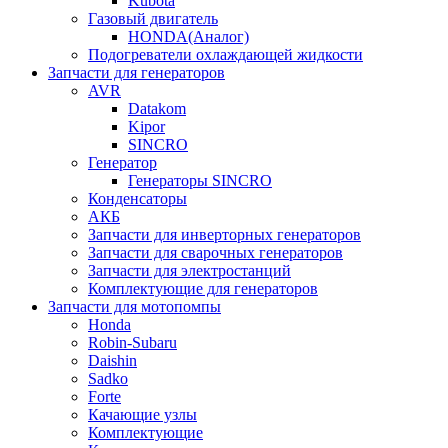
Kubota
Газовый двигатель
HONDA(Aналог)
Подогреватели охлаждающей жидкости
Запчасти для генераторов
AVR
Datakom
Kipor
SINCRO
Генератор
Генераторы SINCRO
Конденсаторы
АКБ
Запчасти для инверторных генераторов
Запчасти для сварочных генераторов
Запчасти для электростанций
Комплектующие для генераторов
Запчасти для мотопомпы
Honda
Robin-Subaru
Daishin
Sadko
Forte
Качающие узлы
Комплектующие