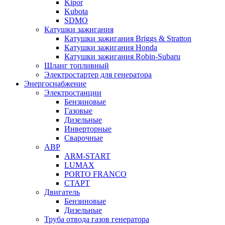
Kipor
Kubota
SDMO
Катушки зажигания
Катушки зажигания Briggs & Stratton
Катушки зажигания Honda
Катушки зажигания Robin-Subaru
Шланг топливный
Электростартер для генератора
Энергоснабжение
Электростанции
Бензиновые
Газовые
Дизельные
Инверторные
Сварочные
АВР
ARM-START
LUMAX
PORTO FRANCO
СТАРТ
Двигатель
Бензиновые
Дизельные
Труба отвода газов генератора