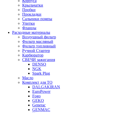
Корпуса
Крыльчатки
Пробки
Прокладки
Сальники помпы
Улитки
Фланцы
Расходные материалы
Воздушный фильтр
Фильтр масляный
Фильтр топливный
Ручной Стартер
Карбюратор
СВЕЧИ зажигания
DENSO
NGK
Spark Plug
Масло
Комплект для ТО
DALGAKIRAN
EuroPower
Fogo
GEKO
Generac
GENMAC