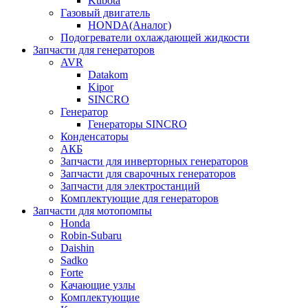
Kubota
Газовый двигатель
HONDA(Aналог)
Подогреватели охлаждающей жидкости
Запчасти для генераторов
AVR
Datakom
Kipor
SINCRO
Генератор
Генераторы SINCRO
Конденсаторы
АКБ
Запчасти для инверторных генераторов
Запчасти для сварочных генераторов
Запчасти для электростанций
Комплектующие для генераторов
Запчасти для мотопомпы
Honda
Robin-Subaru
Daishin
Sadko
Forte
Качающие узлы
Комплектующие