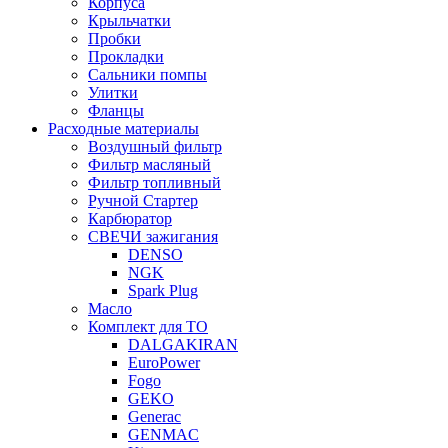
Корпуса
Крыльчатки
Пробки
Прокладки
Сальники помпы
Улитки
Фланцы
Расходные материалы
Воздушный фильтр
Фильтр масляный
Фильтр топливный
Ручной Стартер
Карбюратор
СВЕЧИ зажигания
DENSO
NGK
Spark Plug
Масло
Комплект для ТО
DALGAKIRAN
EuroPower
Fogo
GEKO
Generac
GENMAC