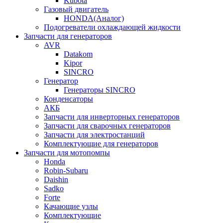
Kubota
Газовый двигатель
HONDA(Aналог)
Подогреватели охлаждающей жидкости
Запчасти для генераторов
AVR
Datakom
Kipor
SINCRO
Генератор
Генераторы SINCRO
Конденсаторы
АКБ
Запчасти для инверторных генераторов
Запчасти для сварочных генераторов
Запчасти для электростанций
Комплектующие для генераторов
Запчасти для мотопомпы
Honda
Robin-Subaru
Daishin
Sadko
Forte
Качающие узлы
Комплектующие