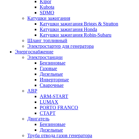
Kipor
Kubota
SDMO
Катушки зажигания
Катушки зажигания Briggs & Stratton
Катушки зажигания Honda
Катушки зажигания Robin-Subaru
Шланг топливный
Электростартер для генератора
Энергоснабжение
Электростанции
Бензиновые
Газовые
Дизельные
Инверторные
Сварочные
АВР
ARM-START
LUMAX
PORTO FRANCO
СТАРТ
Двигатель
Бензиновые
Дизельные
Труба отвода газов генератора