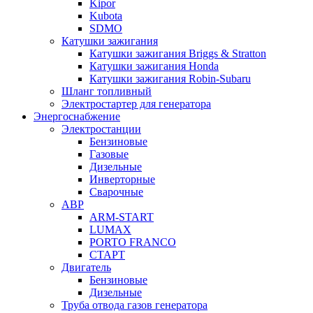
Kipor
Kubota
SDMO
Катушки зажигания
Катушки зажигания Briggs & Stratton
Катушки зажигания Honda
Катушки зажигания Robin-Subaru
Шланг топливный
Электростартер для генератора
Энергоснабжение
Электростанции
Бензиновые
Газовые
Дизельные
Инверторные
Сварочные
АВР
ARM-START
LUMAX
PORTO FRANCO
СТАРТ
Двигатель
Бензиновые
Дизельные
Труба отвода газов генератора