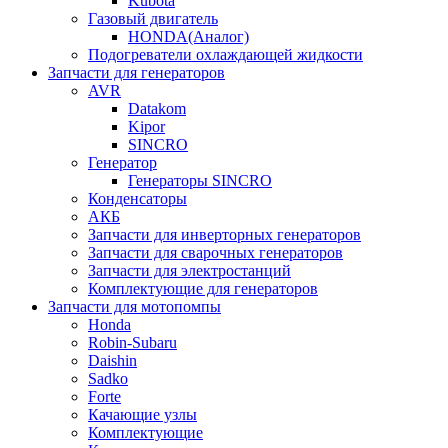
Kubota
Газовый двигатель
HONDA(Aналог)
Подогреватели охлаждающей жидкости
Запчасти для генераторов
AVR
Datakom
Kipor
SINCRO
Генератор
Генераторы SINCRO
Конденсаторы
АКБ
Запчасти для инверторных генераторов
Запчасти для сварочных генераторов
Запчасти для электростанций
Комплектующие для генераторов
Запчасти для мотопомпы
Honda
Robin-Subaru
Daishin
Sadko
Forte
Качающие узлы
Комплектующие