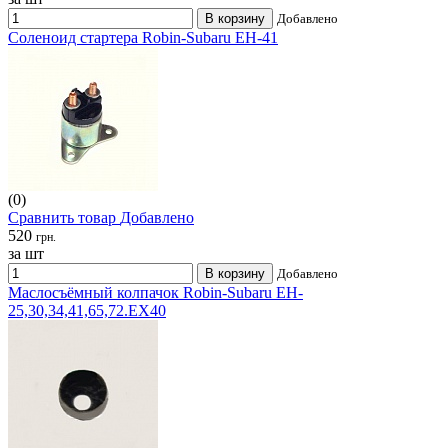
В корзину
Добавлено
Соленоид стартера Robin-Subaru EH-41
(0)
Сравнить товар
Добавлено
520
грн.
за шт
В корзину
Добавлено
Маслосъёмный колпачок Robin-Subaru EH-
25,30,34,41,65,72.EX40