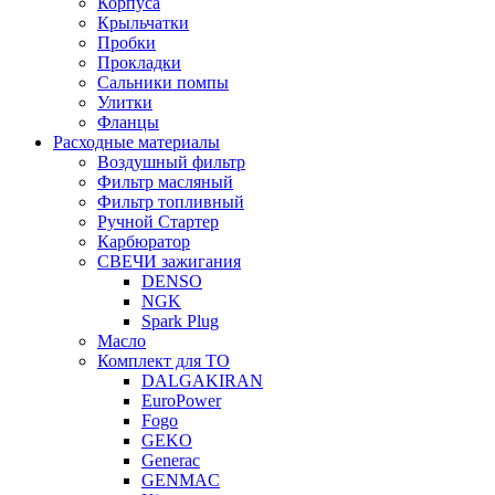
Корпуса
Крыльчатки
Пробки
Прокладки
Сальники помпы
Улитки
Фланцы
Расходные материалы
Воздушный фильтр
Фильтр масляный
Фильтр топливный
Ручной Стартер
Карбюратор
СВЕЧИ зажигания
DENSO
NGK
Spark Plug
Масло
Комплект для ТО
DALGAKIRAN
EuroPower
Fogo
GEKO
Generac
GENMAC