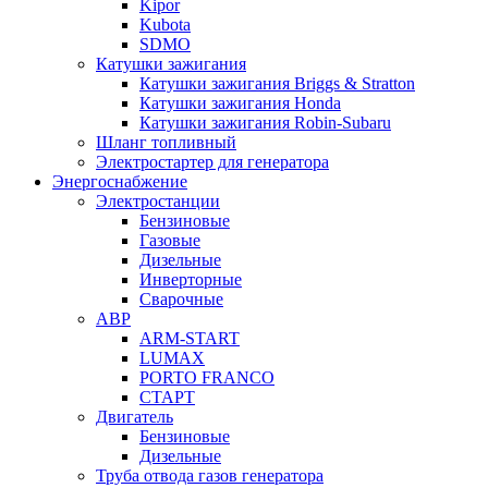
Kipor
Kubota
SDMO
Катушки зажигания
Катушки зажигания Briggs & Stratton
Катушки зажигания Honda
Катушки зажигания Robin-Subaru
Шланг топливный
Электростартер для генератора
Энергоснабжение
Электростанции
Бензиновые
Газовые
Дизельные
Инверторные
Сварочные
АВР
ARM-START
LUMAX
PORTO FRANCO
СТАРТ
Двигатель
Бензиновые
Дизельные
Труба отвода газов генератора