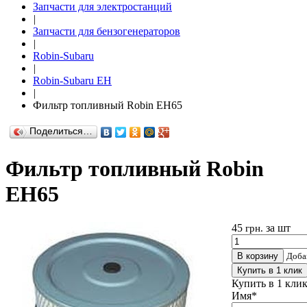
Запчасти для электростанций
|
Запчасти для бензогенераторов
|
Robin-Subaru
|
Robin-Subaru EH
|
Фильтр топливный Robin EH65
Поделиться…
Фильтр топливный Robin
EH65
45
за шт
грн.
В корзину
Доба
Купить в 1 клик
Купить в 1 кли
Имя
*