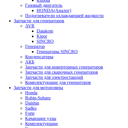
Kubota
Газовый двигатель
HONDA(Aналог)
Подогреватели охлаждающей жидкости
Запчасти для генераторов
AVR
Datakom
Kipor
SINCRO
Генератор
Генераторы SINCRO
Конденсаторы
АКБ
Запчасти для инверторных генераторов
Запчасти для сварочных генераторов
Запчасти для электростанций
Комплектующие для генераторов
Запчасти для мотопомпы
Honda
Robin-Subaru
Daishin
Sadko
Forte
Качающие узлы
Комплектующие