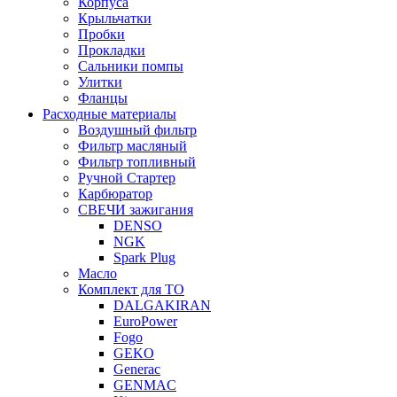
Корпуса
Крыльчатки
Пробки
Прокладки
Сальники помпы
Улитки
Фланцы
Расходные материалы
Воздушный фильтр
Фильтр масляный
Фильтр топливный
Ручной Стартер
Карбюратор
СВЕЧИ зажигания
DENSO
NGK
Spark Plug
Масло
Комплект для ТО
DALGAKIRAN
EuroPower
Fogo
GEKO
Generac
GENMAC