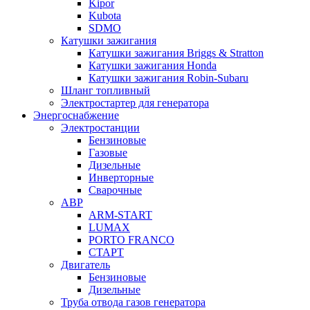
Kipor
Kubota
SDMO
Катушки зажигания
Катушки зажигания Briggs & Stratton
Катушки зажигания Honda
Катушки зажигания Robin-Subaru
Шланг топливный
Электростартер для генератора
Энергоснабжение
Электростанции
Бензиновые
Газовые
Дизельные
Инверторные
Сварочные
АВР
ARM-START
LUMAX
PORTO FRANCO
СТАРТ
Двигатель
Бензиновые
Дизельные
Труба отвода газов генератора