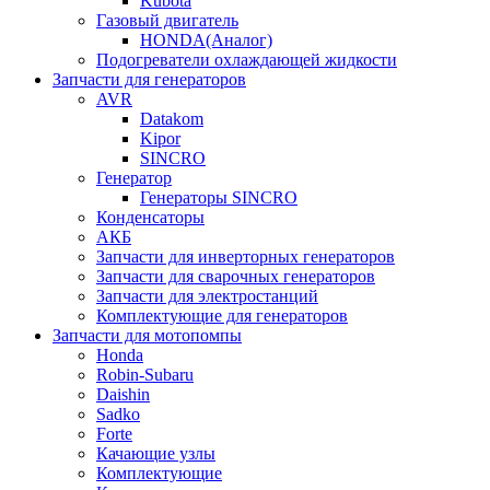
Kubota
Газовый двигатель
HONDA(Aналог)
Подогреватели охлаждающей жидкости
Запчасти для генераторов
AVR
Datakom
Kipor
SINCRO
Генератор
Генераторы SINCRO
Конденсаторы
АКБ
Запчасти для инверторных генераторов
Запчасти для сварочных генераторов
Запчасти для электростанций
Комплектующие для генераторов
Запчасти для мотопомпы
Honda
Robin-Subaru
Daishin
Sadko
Forte
Качающие узлы
Комплектующие