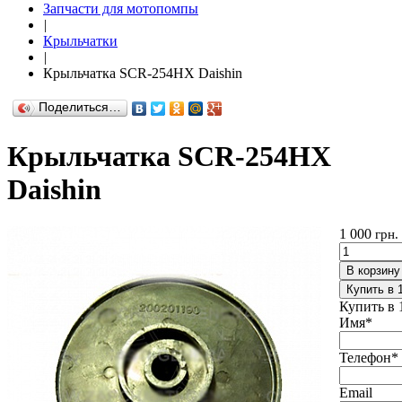
Запчасти для мотопомпы
|
Крыльчатки
|
Крыльчатка SCR-254HX Daishin
Поделиться…
Крыльчатка SCR-254HX
Daishin
1 000
грн.
В корзину
Купить в 
Купить в 
Имя
*
Телефон
*
Email