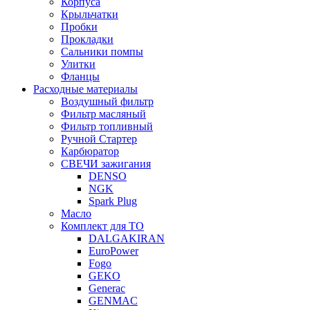
Корпуса
Крыльчатки
Пробки
Прокладки
Сальники помпы
Улитки
Фланцы
Расходные материалы
Воздушный фильтр
Фильтр масляный
Фильтр топливный
Ручной Стартер
Карбюратор
СВЕЧИ зажигания
DENSO
NGK
Spark Plug
Масло
Комплект для ТО
DALGAKIRAN
EuroPower
Fogo
GEKO
Generac
GENMAC