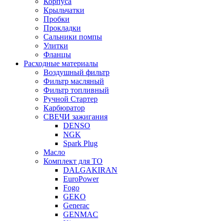
Корпуса
Крыльчатки
Пробки
Прокладки
Сальники помпы
Улитки
Фланцы
Расходные материалы
Воздушный фильтр
Фильтр масляный
Фильтр топливный
Ручной Стартер
Карбюратор
СВЕЧИ зажигания
DENSO
NGK
Spark Plug
Масло
Комплект для ТО
DALGAKIRAN
EuroPower
Fogo
GEKO
Generac
GENMAC