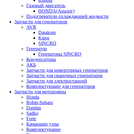
Kubota
Газовый двигатель
HONDA(Aналог)
Подогреватели охлаждающей жидкости
Запчасти для генераторов
AVR
Datakom
Kipor
SINCRO
Генератор
Генераторы SINCRO
Конденсаторы
АКБ
Запчасти для инверторных генераторов
Запчасти для сварочных генераторов
Запчасти для электростанций
Комплектующие для генераторов
Запчасти для мотопомпы
Honda
Robin-Subaru
Daishin
Sadko
Forte
Качающие узлы
Комплектующие