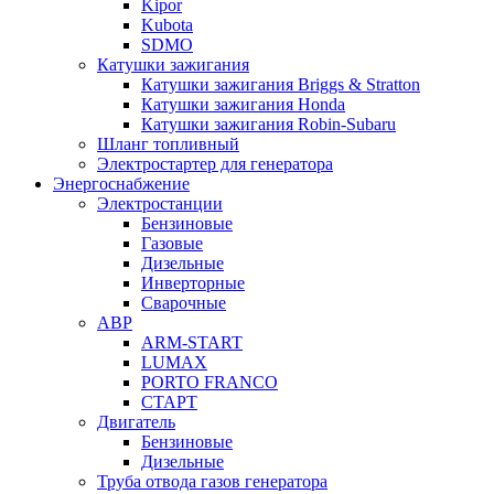
Kipor
Kubota
SDMO
Катушки зажигания
Катушки зажигания Briggs & Stratton
Катушки зажигания Honda
Катушки зажигания Robin-Subaru
Шланг топливный
Электростартер для генератора
Энергоснабжение
Электростанции
Бензиновые
Газовые
Дизельные
Инверторные
Сварочные
АВР
ARM-START
LUMAX
PORTO FRANCO
СТАРТ
Двигатель
Бензиновые
Дизельные
Труба отвода газов генератора