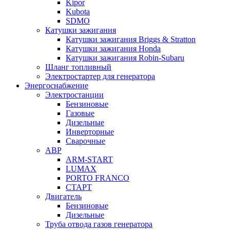
Kipor
Kubota
SDMO
Катушки зажигания
Катушки зажигания Briggs & Stratton
Катушки зажигания Honda
Катушки зажигания Robin-Subaru
Шланг топливный
Электростартер для генератора
Энергоснабжение
Электростанции
Бензиновые
Газовые
Дизельные
Инверторные
Сварочные
АВР
ARM-START
LUMAX
PORTO FRANCO
СТАРТ
Двигатель
Бензиновые
Дизельные
Труба отвода газов генератора