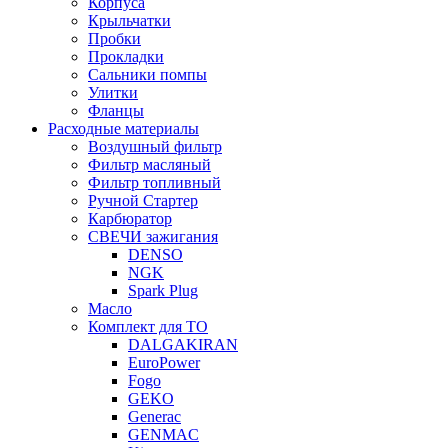
Корпуса
Крыльчатки
Пробки
Прокладки
Сальники помпы
Улитки
Фланцы
Расходные материалы
Воздушный фильтр
Фильтр масляный
Фильтр топливный
Ручной Стартер
Карбюратор
СВЕЧИ зажигания
DENSO
NGK
Spark Plug
Масло
Комплект для ТО
DALGAKIRAN
EuroPower
Fogo
GEKO
Generac
GENMAC