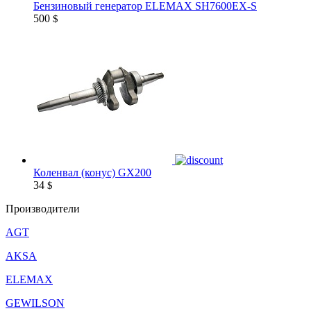
Бензиновый генератор ELEMAX SH7600EX-S
500
$
Коленвал (конус) GX200
34
$
Производители
AGT
AKSA
ELEMAX
GEWILSON