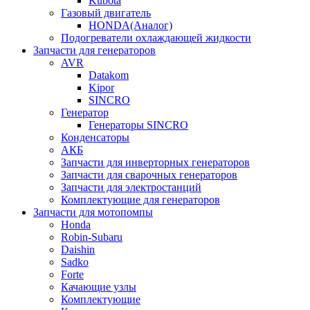
Kubota
Газовый двигатель
HONDA(Aналог)
Подогреватели охлаждающей жидкости
Запчасти для генераторов
AVR
Datakom
Kipor
SINCRO
Генератор
Генераторы SINCRO
Конденсаторы
АКБ
Запчасти для инверторных генераторов
Запчасти для сварочных генераторов
Запчасти для электростанций
Комплектующие для генераторов
Запчасти для мотопомпы
Honda
Robin-Subaru
Daishin
Sadko
Forte
Качающие узлы
Комплектующие