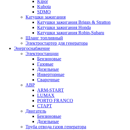
Kipor
Kubota
SDMO
Катушки зажигания
Катушки зажигания Briggs & Stratton
Катушки зажигания Honda
Катушки зажигания Robin-Subaru
Шланг топливный
Электростартер для генератора
Энергоснабжение
Электростанции
Бензиновые
Газовые
Дизельные
Инверторные
Сварочные
АВР
ARM-START
LUMAX
PORTO FRANCO
СТАРТ
Двигатель
Бензиновые
Дизельные
Труба отвода газов генератора