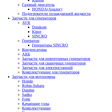
Kubota
Газовый двигатель
HONDA(Aналог)
Подогреватели охлаждающей жидкости
Запчасти для генераторов
AVR
Datakom
Kipor
SINCRO
Генератор
Генераторы SINCRO
Конденсаторы
АКБ
Запчасти для инверторных генераторов
Запчасти для сварочных генераторов
Запчасти для электростанций
Комплектующие для генераторов
Запчасти для мотопомпы
Honda
Robin-Subaru
Daishin
Sadko
Forte
Качающие узлы
Комплектующие