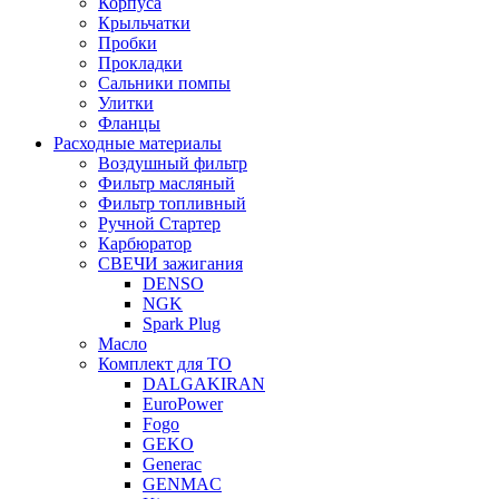
Корпуса
Крыльчатки
Пробки
Прокладки
Сальники помпы
Улитки
Фланцы
Расходные материалы
Воздушный фильтр
Фильтр масляный
Фильтр топливный
Ручной Стартер
Карбюратор
СВЕЧИ зажигания
DENSO
NGK
Spark Plug
Масло
Комплект для ТО
DALGAKIRAN
EuroPower
Fogo
GEKO
Generac
GENMAC