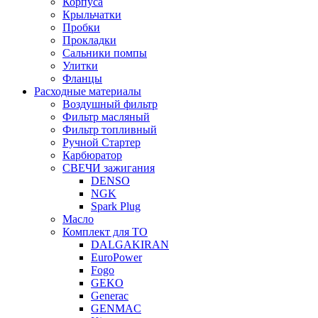
Корпуса
Крыльчатки
Пробки
Прокладки
Сальники помпы
Улитки
Фланцы
Расходные материалы
Воздушный фильтр
Фильтр масляный
Фильтр топливный
Ручной Стартер
Карбюратор
СВЕЧИ зажигания
DENSO
NGK
Spark Plug
Масло
Комплект для ТО
DALGAKIRAN
EuroPower
Fogo
GEKO
Generac
GENMAC