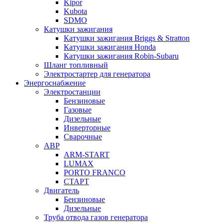
Kipor
Kubota
SDMO
Катушки зажигания
Катушки зажигания Briggs & Stratton
Катушки зажигания Honda
Катушки зажигания Robin-Subaru
Шланг топливный
Электростартер для генератора
Энергоснабжение
Электростанции
Бензиновые
Газовые
Дизельные
Инверторные
Сварочные
АВР
ARM-START
LUMAX
PORTO FRANCO
СТАРТ
Двигатель
Бензиновые
Дизельные
Труба отвода газов генератора