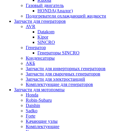
Kubota
Газовый двигатель
HONDA(Aналог)
Подогреватели охлаждающей жидкости
Запчасти для генераторов
AVR
Datakom
Kipor
SINCRO
Генератор
Генераторы SINCRO
Конденсаторы
АКБ
Запчасти для инверторных генераторов
Запчасти для сварочных генераторов
Запчасти для электростанций
Комплектующие для генераторов
Запчасти для мотопомпы
Honda
Robin-Subaru
Daishin
Sadko
Forte
Качающие узлы
Комплектующие