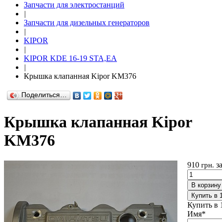
Запчасти для электростанций
|
Запчасти для дизельных генераторов
|
KIPOR
|
KIPOR KDE 16-19 STA,EA
|
Крышка клапанная Kipor KM376
Поделиться…
Крышка клапанная Kipor
KM376
910
з
грн.
В корзину
Купить в 
Купить в 
Имя
*