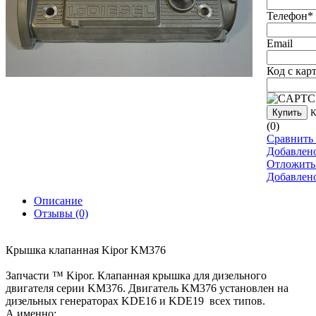
Телефон
*
Email
Код с кар
Купить
К
(0)
Сравнить 
Добавлен
Отложить
Добавлен
Описание
Отзывы
(0)
Крышка клапанная Kipor KM376
Запчасти ™ Kipor. Клапанная крышка для дизельного
двигателя серии KM376. Двигатель KM376 установлен на
дизельных генераторах KDE16 и KDE19 всех типов.
А именно: