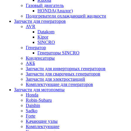
Kubota
Газовый двигатель
HONDA(Aналог)
Подогреватели охлаждающей жидкости
Запчасти для генераторов
AVR
Datakom
Kipor
SINCRO
Генератор
Генераторы SINCRO
Конденсаторы
АКБ
Запчасти для инверторных генераторов
Запчасти для сварочных генераторов
Запчасти для электростанций
Комплектующие для генераторов
Запчасти для мотопомпы
Honda
Robin-Subaru
Daishin
Sadko
Forte
Качающие узлы
Комплектующие