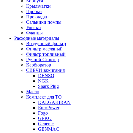
Корпуса
Крыльчатки
Пробки
Прокладки
Сальники помпы
Улитки
Фланцы
Расходные материалы
Воздушный фильтр
Фильтр масляный
Фильтр топливный
Ручной Стартер
Карбюратор
СВЕЧИ зажигания
DENSO
NGK
Spark Plug
Масло
Комплект для ТО
DALGAKIRAN
EuroPower
Fogo
GEKO
Generac
GENMAC