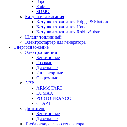
Kipor
Kubota
SDMO
Катушки зажигания
Катушки зажигания Briggs & Stratton
Катушки зажигания Honda
Катушки зажигания Robin-Subaru
Шланг топливный
Электростартер для генератора
Энергоснабжение
Электростанции
Бензиновые
Газовые
Дизельные
Инверторные
Сварочные
АВР
ARM-START
LUMAX
PORTO FRANCO
СТАРТ
Двигатель
Бензиновые
Дизельные
Труба отвода газов генератора