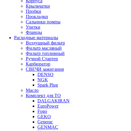
Корпуса
Крыльчатки
Пробки
Прокладки
Сальники помпы
Улитки
Фланцы
Расходные материалы
Воздушный фильтр
Фильтр масляный
Фильтр топливный
Ручной Стартер
Карбюратор
СВЕЧИ зажигания
DENSO
NGK
Spark Plug
Масло
Комплект для ТО
DALGAKIRAN
EuroPower
Fogo
GEKO
Generac
GENMAC