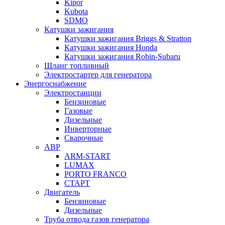
Kipor
Kubota
SDMO
Катушки зажигания
Катушки зажигания Briggs & Stratton
Катушки зажигания Honda
Катушки зажигания Robin-Subaru
Шланг топливный
Электростартер для генератора
Энергоснабжение
Электростанции
Бензиновые
Газовые
Дизельные
Инверторные
Сварочные
АВР
ARM-START
LUMAX
PORTO FRANCO
СТАРТ
Двигатель
Бензиновые
Дизельные
Труба отвода газов генератора