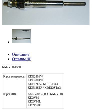
Описание
Отзывы
(0)
KM2V80-15500
Kipor генераторы
KDE280EW
KDE280TW
KDE12EA / KDE12EA3
KDE12STA / KDE12STA3
Kipor ДВС
KM2V80G (ТСС KM2V80)
KD2V80
KD2V80L
KD2V78F