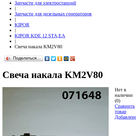
Запчасти для электростанций
|
Запчасти для дизельных генераторов
|
KIPOR
|
KIPOR KDE 12 STA,EA
|
Свеча накала KM2V80
Поделиться…
Свеча накала KM2V80
Нет в
наличии
(0)
Сравнить
товар
Добавлен