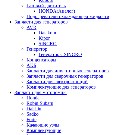
Kubota
Газовый двигатель
HONDA(Aналог)
Подогреватели охлаждающей жидкости
Запчасти для генераторов
AVR
Datakom
Kipor
SINCRO
Генератор
Генераторы SINCRO
Конденсаторы
АКБ
Запчасти для инверторных генераторов
Запчасти для сварочных генераторов
Запчасти для электростанций
Комплектующие для генераторов
Запчасти для мотопомпы
Honda
Robin-Subaru
Daishin
Sadko
Forte
Качающие узлы
Комплектующие