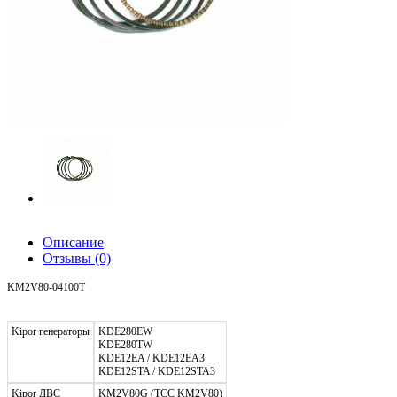
Описание
Отзывы
(0)
KM2V80-04100T
Kipor генераторы
KDE280EW
KDE280TW
KDE12EA / KDE12EA3
KDE12STA / KDE12STA3
Kipor ДВС
KM2V80G (ТСС KM2V80)