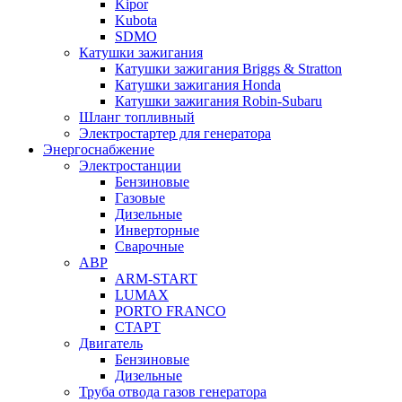
Kipor
Kubota
SDMO
Катушки зажигания
Катушки зажигания Briggs & Stratton
Катушки зажигания Honda
Катушки зажигания Robin-Subaru
Шланг топливный
Электростартер для генератора
Энергоснабжение
Электростанции
Бензиновые
Газовые
Дизельные
Инверторные
Сварочные
АВР
ARM-START
LUMAX
PORTO FRANCO
СТАРТ
Двигатель
Бензиновые
Дизельные
Труба отвода газов генератора