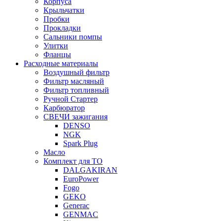
Корпуса
Крыльчатки
Пробки
Прокладки
Сальники помпы
Улитки
Фланцы
Расходные материалы
Воздушный фильтр
Фильтр масляный
Фильтр топливный
Ручной Стартер
Карбюратор
СВЕЧИ зажигания
DENSO
NGK
Spark Plug
Масло
Комплект для ТО
DALGAKIRAN
EuroPower
Fogo
GEKO
Generac
GENMAC