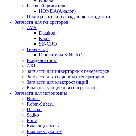
Kubota
Газовый двигатель
HONDA(Aналог)
Подогреватели охлаждающей жидкости
Запчасти для генераторов
AVR
Datakom
Kipor
SINCRO
Генератор
Генераторы SINCRO
Конденсаторы
АКБ
Запчасти для инверторных генераторов
Запчасти для сварочных генераторов
Запчасти для электростанций
Комплектующие для генераторов
Запчасти для мотопомпы
Honda
Robin-Subaru
Daishin
Sadko
Forte
Качающие узлы
Комплектующие